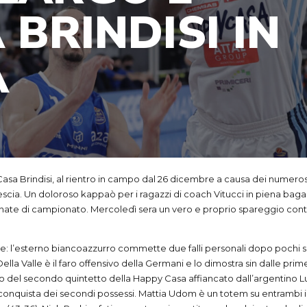
BRINDISI IN
A
 Casa Brindisi, al rientro in campo dal 26 dicembre a causa dei numerosi
escia. Un doloroso kappaò per i ragazzi di coach Vitucci in piena baga
giornate di campionato. Mercoledì sera un vero e proprio spareggio con
five: l’esterno biancoazzurro commette due falli personali dopo pochi 
Della Valle è il faro offensivo della Germani e lo dimostra sin dalle pri
ento del secondo quintetto della Happy Casa affiancato dall’argentino
lla conquista dei secondi possessi. Mattia Udom è un totem su entrambi 