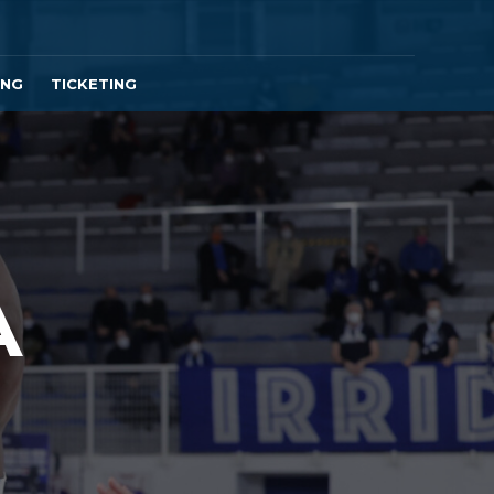
ING
TICKETING
A