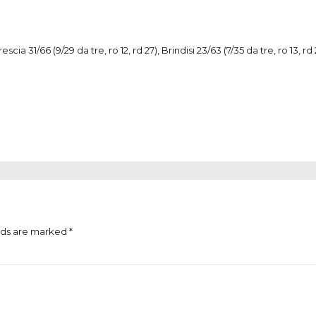
rescia 31/66 (9/29 da tre, ro 12, rd 27), Brindisi 23/63 (7/35 da tre, ro 13, rd 
lds are marked *