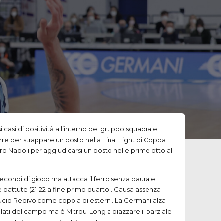
 casi di positività all’interno del gruppo squadra e
rre per strappare un posto nella Final Eight di Coppa
tro Napoli per aggiudicarsi un posto nelle prime otto al
secondi di gioco ma attacca il ferro senza paura e
me battute (21-22 a fine primo quarto). Causa assenza
 Lucio Redivo come coppia di esterni. La Germani alza
i lati del campo ma è Mitrou-Long a piazzare il parziale