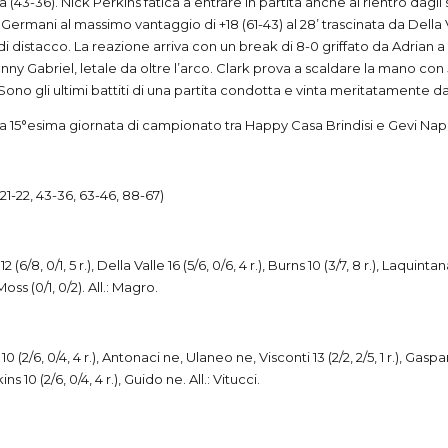
a (43-36). Nick Perkins fatica a entrare in partita anche al rientro dagli
a Germani al massimo vantaggio di +18 (61-43) al 28’ trascinata da Della 
distacco. La reazione arriva con un break di 8-0 griffato da Adrian a ini
y Gabriel, letale da oltre l’arco. Clark prova a scaldare la mano con 5 
Sono gli ultimi battiti di una partita condotta e vinta meritatamente d
a 15°esima giornata di campionato tra Happy Casa Brindisi e Gevi Napol
NO
(21-22, 43-36, 63-46, 88-67)
i 12 (6/8, 0/1, 5 r.), Della Valle 16 (5/6, 0/6, 4 r.), Burns 10 (3/7, 8 r.), Laquint
Moss (0/1, 0/2). All.: Magro.
ns 10 (2/6, 0/4, 4 r.), Antonaci ne, Ulaneo ne, Visconti 13 (2/2, 2/5, 1 r.), Gaspar
rkins 10 (2/6, 0/4, 4 r.), Guido ne. All.: Vitucci.