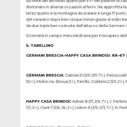
sul finire del secondo quarto per il +7 dei padroni di cas
sfortunato in diverse occasioni al ferro. Ne approfitta l
terzo quarto e la montagna da scalare è lunga 17 punti di 
del canestro dopo ben cinque minuti grazie al solito Kenn
da due triple ben costruite dall’attacco della Germani. 
Si tornerà in campo mercoledì sera per il recupero dell
IL TABELLI
GERMANI BRESCIA-HAPPY CASA BRINDISI: 88-67
GERMANI BRESCIA
: Gabriel 21 (3/5, 5/11, 7 r.), Petruccell
50 r.), Mobio ne, Eboua (1 r.), Parrillo, Cobbins 2 (1/3, 2 r.), 
HAPPY CASA BRINDISI
: Adrian 8 (1/1, 2/6, 7 r.), J. Perki
1/3, 2 r.), Clark 7 (2/4, 1/4, 2 r.), Udom 6 (3/5, 0/3, 7 r.), N. Pe