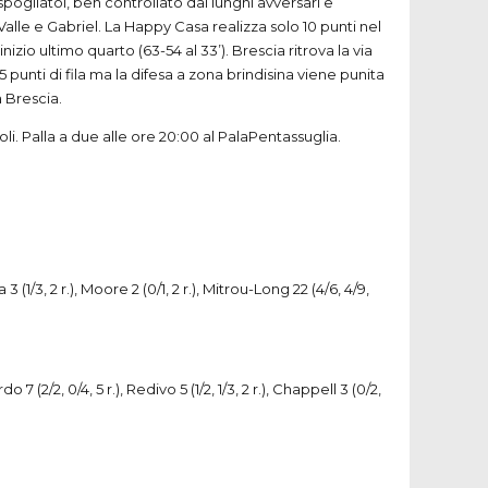
 spogliatoi, ben controllato dai lunghi avversari e
Valle e Gabriel. La Happy Casa realizza solo 10 punti nel
zio ultimo quarto (63-54 al 33’). Brescia ritrova la via
punti di fila ma la difesa a zona brindisina viene punita
a Brescia.
i. Palla a due alle ore 20:00 al PalaPentassuglia.
ana 3 (1/3, 2 r.), Moore 2 (0/1, 2 r.), Mitrou-Long 22 (4/6, 4/9,
do 7 (2/2, 0/4, 5 r.), Redivo 5 (1/2, 1/3, 2 r.), Chappell 3 (0/2,