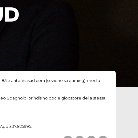
UD
ud 85 e antennasud.com (sezione streaming), media
tteo Spagnolo, brindisino doc e giocatore della stessa
sApp 337.825995.