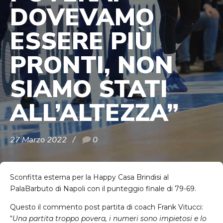
DOVEVAMO
ESSERE PIÙ
PRONTI, NON
SIAMO STATI
ALL’ALTEZZA”
27 Marzo 2022
0
Sconfitta esterna per la Happy Casa Brindisi al
PalaBarbuto di Napoli con il punteggio finale di 79-69.
Questo il commento post partita di coach Frank Vitucci:
“
Una partita troppo povera, i numeri sono impietosi e lo