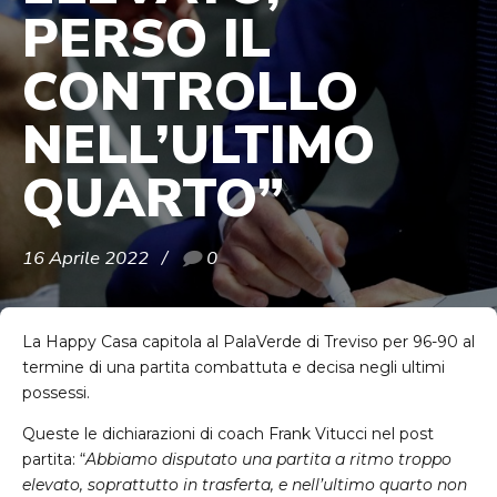
PERSO IL
CONTROLLO
NELL’ULTIMO
QUARTO”
16 Aprile 2022
0
La Happy Casa capitola al PalaVerde di Treviso per 96-90 al
termine di una partita combattuta e decisa negli ultimi
possessi.
Queste le dichiarazioni di coach Frank Vitucci nel post
partita: “
Abbiamo disputato una partita a ritmo troppo
elevato, soprattutto in trasferta, e nell’ultimo quarto non