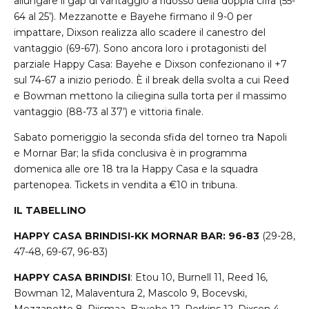
allungare il gap di vantaggio a ridosso della doppia cifra (55-
64 al 25’). Mezzanotte e Bayehe firmano il 9-0 per
impattare, Dixson realizza allo scadere il canestro del
vantaggio (69-67). Sono ancora loro i protagonisti del
parziale Happy Casa: Bayehe e Dixson confezionano il +7
sul 74-67 a inizio periodo. È il break della svolta a cui Reed
e Bowman mettono la ciliegina sulla torta per il massimo
vantaggio (88-73 al 37’) e vittoria finale.
Sabato pomeriggio la seconda sfida del torneo tra Napoli
e Mornar Bar; la sfida conclusiva è in programma
domenica alle ore 18 tra la Happy Casa e la squadra
partenopea. Tickets in vendita a €10 in tribuna.
IL TABELLINO
HAPPY CASA BRINDISI-KK MORNAR BAR: 96-83
(29-28,
47-48, 69-67, 96-83)
HAPPY CASA BRINDISI
: Etou 10, Burnell 11, Reed 16,
Bowman 12, Malaventura 2, Mascolo 9, Bocevski,