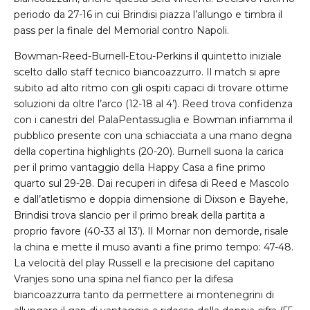
periodo da 27-16 in cui Brindisi piazza l’allungo e timbra il
pass per la finale del Memorial contro Napoli.
Bowman-Reed-Burnell-Etou-Perkins il quintetto iniziale
scelto dallo staff tecnico biancoazzurro. Il match si apre
subito ad alto ritmo con gli ospiti capaci di trovare ottime
soluzioni da oltre l’arco (12-18 al 4’). Reed trova confidenza
con i canestri del PalaPentassuglia e Bowman infiamma il
pubblico presente con una schiacciata a una mano degna
della copertina highlights (20-20). Burnell suona la carica
per il primo vantaggio della Happy Casa a fine primo
quarto sul 29-28. Dai recuperi in difesa di Reed e Mascolo
e dall’atletismo e doppia dimensione di Dixson e Bayehe,
Brindisi trova slancio per il primo break della partita a
proprio favore (40-33 al 13’). Il Mornar non demorde, risale
la china e mette il muso avanti a fine primo tempo: 47-48.
La velocità del play Russell e la precisione del capitano
Vranjes sono una spina nel fianco per la difesa
biancoazzurra tanto da permettere ai montenegrini di