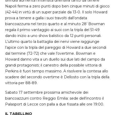
Brindisi aumenta l’intensità difensiva tanto da tenere
Napoli ferma a zero punti dopo ben cinque minuti di gioco
(42-44) in virtù di un super parziale da 13-0. Il solo Howard
prova a tenere a galla i suoi travolti dall’ondata
biancoazzurra nel terzo quarto e al minuto 28’ Bowman
regala il primo vantaggio ai suoi con la tripla del 51-49
dando inizio a uno show balistico da 12 punti personali.
L’ultimo quarto la battaglia dei nervi viene raggiunge
l’apice con la tripla del pareggio di Howard a due secondi
dal termine (72-72) che vale l’overtime. Bowman e
Howard danno vita a un duello sui due lati del campo da
grandi protagonisti; il canestro della possibile vittoria di
Perkins è fuori tempo massimo. A risolvere la contesa allo
scadere del secondo overtime è Dellosto con la tripla della
vittoria per 88-89.
Sabato 17 settembre prossima amichevole dei
biancoazzurri contro Reggio Emilia: sede dell’incontro il
Palasport di Lecce con palla a due fissata alle ore 19:00.
IL TABELLINO