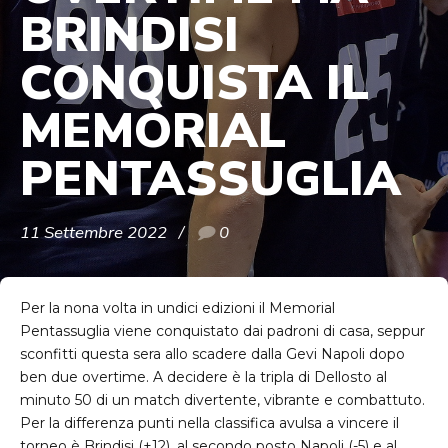
BRINDISI
CONQUISTA IL
MEMORIAL
PENTASSUGLIA
11 Settembre 2022
0
Per la nona volta in undici edizioni il Memorial
Pentassuglia viene conquistato dai padroni di casa, seppur
sconfitti questa sera allo scadere dalla Gevi Napoli dopo
ben due overtime. A decidere è la tripla di Dellosto al
minuto 50 di un match divertente, vibrante e combattuto.
Per la differenza punti nella classifica avulsa a vincere il
torneo è Brindisi (+12), al secondo posto Napoli (-5) e al