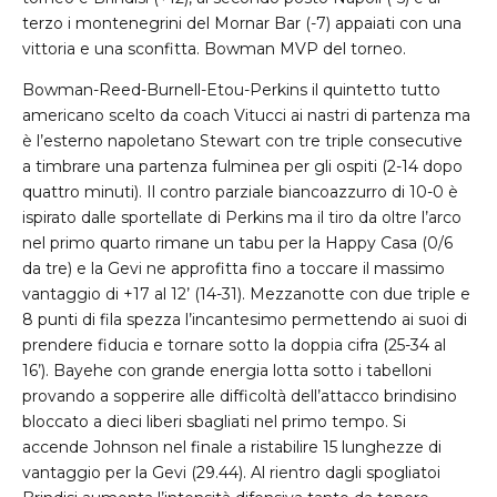
terzo i montenegrini del Mornar Bar (-7) appaiati con una
vittoria e una sconfitta. Bowman MVP del torneo.
Bowman-Reed-Burnell-Etou-Perkins il quintetto tutto
americano scelto da coach Vitucci ai nastri di partenza ma
è l’esterno napoletano Stewart con tre triple consecutive
a timbrare una partenza fulminea per gli ospiti (2-14 dopo
quattro minuti). Il contro parziale biancoazzurro di 10-0 è
ispirato dalle sportellate di Perkins ma il tiro da oltre l’arco
nel primo quarto rimane un tabu per la Happy Casa (0/6
da tre) e la Gevi ne approfitta fino a toccare il massimo
vantaggio di +17 al 12’ (14-31). Mezzanotte con due triple e
8 punti di fila spezza l’incantesimo permettendo ai suoi di
prendere fiducia e tornare sotto la doppia cifra (25-34 al
16’). Bayehe con grande energia lotta sotto i tabelloni
provando a sopperire alle difficoltà dell’attacco brindisino
bloccato a dieci liberi sbagliati nel primo tempo. Si
accende Johnson nel finale a ristabilire 15 lunghezze di
vantaggio per la Gevi (29.44). Al rientro dagli spogliatoi