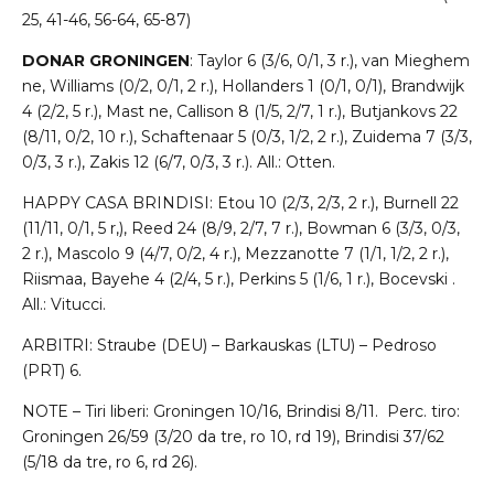
25, 41-46, 56-64, 65-87)
DONAR GRONINGEN
: Taylor 6 (3/6, 0/1, 3 r.), van Mieghem
ne, Williams (0/2, 0/1, 2 r.), Hollanders 1 (0/1, 0/1), Brandwijk
4 (2/2, 5 r.), Mast ne, Callison 8 (1/5, 2/7, 1 r.), Butjankovs 22
(8/11, 0/2, 10 r.), Schaftenaar 5 (0/3, 1/2, 2 r.), Zuidema 7 (3/3,
0/3, 3 r.), Zakis 12 (6/7, 0/3, 3 r.). All.: Otten.
HAPPY CASA BRINDISI: Etou 10 (2/3, 2/3, 2 r.), Burnell 22
(11/11, 0/1, 5 r,), Reed 24 (8/9, 2/7, 7 r.), Bowman 6 (3/3, 0/3,
2 r.), Mascolo 9 (4/7, 0/2, 4 r.), Mezzanotte 7 (1/1, 1/2, 2 r.),
Riismaa, Bayehe 4 (2/4, 5 r.), Perkins 5 (1/6, 1 r.), Bocevski .
All.: Vitucci.
ARBITRI: Straube (DEU) – Barkauskas (LTU) – Pedroso
(PRT) 6.
NOTE – Tiri liberi: Groningen 10/16, Brindisi 8/11. Perc. tiro:
Groningen 26/59 (3/20 da tre, ro 10, rd 19), Brindisi 37/62
(5/18 da tre, ro 6, rd 26).