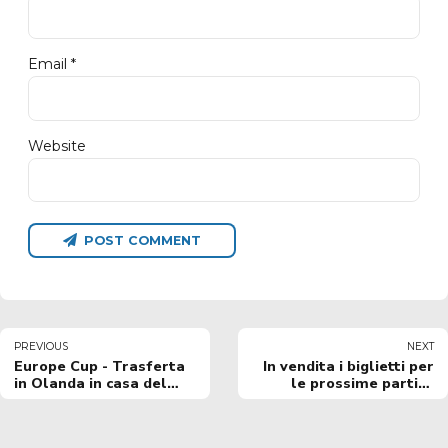
Email *
Website
POST COMMENT
PREVIOUS
NEXT
Europe Cup - Trasferta
In vendita i biglietti per
in Olanda in casa del
le prossime partite
Groningen. Vitucci:
interne di FIBA Europe
"Partita importante da
Cup
vincere"