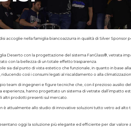
i accoglie nella famiglia biancoazzurra in qualità di Silver Sponsor p
glia Deserto con la progettazione del sistema FanGlass®️, vetrata impac
ato con la bellezza di un totale effetto trasparenza.
 sia dal punto di vista estetico che funzionale, in quanto in base alla 
i, riducendo così i consumi legati al riscaldamento o alla climatizzazion
pio team di ingegneri e figure tecniche che, con il prezioso ausilio del
data esperienza, hanno progettato un sistema di vetrate dall’impatto e
 altri prodotti presenti sul mercato.
n è attualmente allo studio di innovative soluzioni tutto vetro ad alto
esentano oggi la soluzione più elegante ed efficiente per dar valore ag