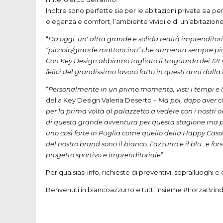
Inoltre sono perfette sia per le abitazioni private sia 
eleganza e comfort, l’ambiente vivibile di un’abitazione
“
Da oggi, un‘ altra grande e solida realtà imprenditori
“piccolo/grande mattoncino” che aumenta sempre più l
Con Key Design abbiamo tagliato il traguardo dei 121 sp
felici del grandissimo lavoro fatto in questi anni dalla
“
Personalmente in un primo momento, visti i tempi e l
della Key Design Valeria Deserto –
Ma poi, dopo aver co
per la prima volta al palazzetto a vedere con i nostri
di questa grande avventura per questa stagione ma pr
uno così forte in Puglia come quello della Happy Casa 
del nostro brand sono il bianco, l’azzurro e il blu…e 
progetto sportivo e imprenditoriale
”.
Per qualsiasi info, richieste di preventivi, sopralluoghi
Benvenuti in biancoazzurro e tutti insieme #ForzaBrind