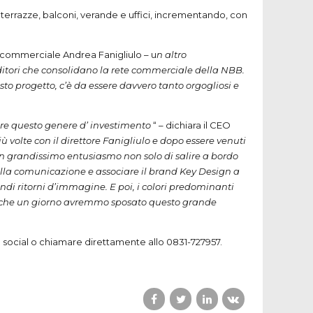
e terrazze, balconi, verande e uffici, incrementando, con
re commerciale Andrea Fanigliulo – u
n altro
itori che consolidano la rete commerciale della NBB.
sto progetto, c’è da essere davvero tanto orgogliosi e
are questo genere d’ investimento
“ – dichiara il CEO
iù volte con il direttore Fanigliulo e dopo essere venuti
on grandissimo entusiasmo non solo di salire a bordo
lla comunicazione e associare il brand Key Design a
ndi ritorni d’immagine. E poi, i colori predominanti
nda, che un giorno avremmo sposato questo grande
ine social o chiamare direttamente allo 0831-727957.