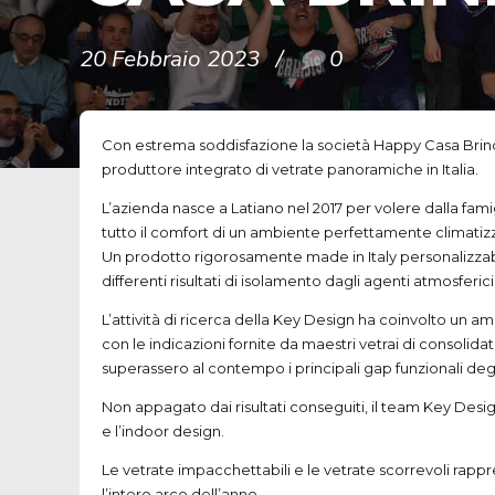
20 Febbraio 2023
0
Con estrema soddisfazione la società Happy Casa Brindis
produttore integrato di vetrate panoramiche in Italia.
L’azienda nasce a Latiano nel 2017 per volere dalla fami
tutto il comfort di un ambiente perfettamente climatizz
Un prodotto rigorosamente made in Italy personalizzabile
differenti risultati di isolamento dagli agenti atmosferic
L’attività di ricerca della Key Design ha coinvolto un am
con le indicazioni fornite da maestri vetrai di consoli
superassero al contempo i principali gap funzionali degli
Non appagato dai risultati conseguiti, il team Key Desig
e l’indoor design.
Le vetrate impacchettabili e le vetrate scorrevoli rappr
l’intero arco dell’anno.