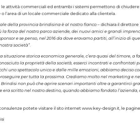
per le attività commerciali ed entrambi i sistemi permettono di chiuder
 o l’area di un locale commerciale dedicato alla clientela.
ale della provincia brindisina è al nostro fianco
– dichiara il diretto
a forza del nostro parco aziende, dei nuovi amici e grandi imprend
onsor e se penso, nel 2016 da dove eravamo partiti, all’inizio di que
 nostra società”
.
a situazione storica economica generale, c’era quasi del timore, a f
nosciuto la proprietà della società, esserci incontrati e confrontati p
 occhi uno spettacolo unico e dalle mille emozioni, abbiamo deciso c
oseguire per tutta la prossima. Crediamo molto nel marketing e ne
Brindisi non può che aprire scenari importanti oltre a garantirci gra
forse era scritto nel nostro destino, quando abbiamo fondato l’azie
 e consulenze potete visitare il sito internet www.key-design.it, le pag
isi