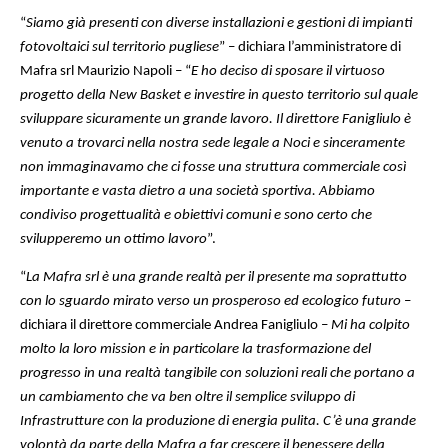
“
Siamo già presenti con diverse installazioni e gestioni di impianti
fotovoltaici sul territorio pugliese
” – dichiara l’amministratore di
Mafra srl Maurizio Napoli – “
E ho deciso di sposare il virtuoso
progetto della New Basket e investire in questo territorio sul quale
sviluppare sicuramente un grande lavoro. Il direttore Fanigliulo è
venuto a trovarci nella nostra sede legale a Noci e sinceramente
non immaginavamo che ci fosse una struttura commerciale così
importante e vasta dietro a una società sportiva. Abbiamo
condiviso progettualità e obiettivi comuni e sono certo che
svilupperemo un ottimo lavoro
”.
“
La Mafra srl è una grande realtà per il presente ma soprattutto
con lo sguardo mirato verso un prosperoso ed ecologico futuro
–
dichiara il direttore commerciale Andrea Fanigliulo –
Mi ha colpito
molto la loro mission e in particolare la trasformazione del
progresso in una realtà tangibile con soluzioni reali che portano a
un cambiamento che va ben oltre il semplice sviluppo di
Infrastrutture con la produzione di energia pulita. C’è una grande
volontà da parte della Mafra a far crescere il benessere della