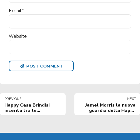
Email *
Website
POST COMMENT
PREVIOUS
NEXT
Happy Casa Brindisi
Jamel Morris la nuova
inserita tra le
guardia della Happy
partecipanti al
Casa Brindisi
Qualification Round BCL
2023/24