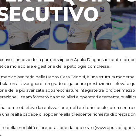
SECUTIVO
tivo il rinnovo della partnership con Apulia Diagnostic centro di rice
etica molecolare e gestione delle patologie complesse.
 medico-sanitario della Happy Casa Brindisi, è una struttura moderna e 
ulatori all’avanguardia in grado di garantire prestazioni di elevata qua
ispone delle più avanzate apparecchiature integrate tra loro per mezzo 
razione. Il team formato da specialisti e operatori altamente qualificat
 ha come obiettivo la realizzazione, nel territorio locale, di un centro
 una realtà capace di sopperire alla crescente richiesta di prestazion
fruire della modalità di prenotazione da app e sito (www.apuliadiagnos
.