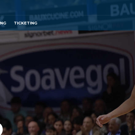
ING
TICKETING
O