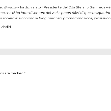
sa Brindisi
– ha dichiarato il Presidente del Cda Stefano Gianfreda –
è
mo che ci ha fatto diventare dei veri e propri tifosi di questa squadr
esta società e’ sinonimo di lungimiranza, programmazione, professio
Brindisi
lds are marked *