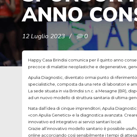
ANNO CON
12 Luglio 2023
0
Happy Casa Brindisi comunica per il quinto anno consecu
precoce di malattie neoplastiche e degenerative, gen
Apulia Diagnostic, diventato ormai punto di riferimento
specialistiche, composta da una rete di laboratori e amb
La sede situata in via Brindisi s.n.c. a Mesagne (BR), d
ad un nuovo modello di struttura sanitaria di ultima gene
Nata dall’idea di cinque imprenditori, Apulia Diagnostic
«con Apulia Genetics» e la diagnostica avanzata. Creare
innovativo ed integrativo ai servizi sanitari locali.
Grazie all’innovativo modello sanitario è possibile usu
online accorciando così sensibilmente i tempi di attesa