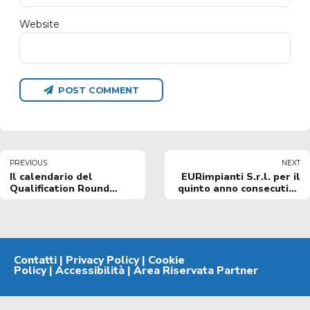
Website
POST COMMENT
PREVIOUS
NEXT
Il calendario del
EURimpianti S.r.l. per il
Qualification Round
quinto anno consecutivo
Tournament II
in biancoazzurro
Basketball Champions
League
Contatti
|
Privacy Policy
|
Cookie
Policy
|
Accessibilità
|
Area Riservata Partner