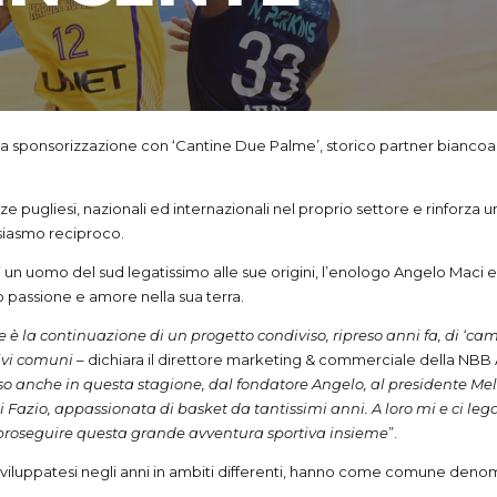
lla sponsorizzazione con ‘Cantine Due Palme’, storico partner biancoa
ze pugliesi, nazionali ed internazionali nel proprio settore e rinforza 
siasmo reciproco.
i un uomo del sud legatissimo alle sue origini, l’enologo Angelo Maci e 
to passione e amore nella sua terra.
 è la continuazione di un progetto condiviso, ripreso anni fa, di ‘
tivi comuni
– dichiara il direttore marketing & commerciale della NBB 
 anche in questa stagione, dal fondatore Angelo, al presidente Meliss
Fazio, appassionata di basket da tantissimi anni. A loro mi e ci le
 proseguire questa grande avventura sportiva insieme
”.
viluppatesi negli anni in ambiti differenti, hanno come comune denom