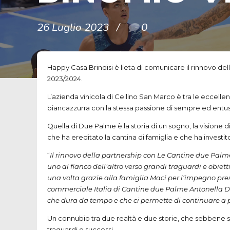
26 Luglio 2023
0
Happy Casa Brindisi è lieta di comunicare il rinnovo de
2023/2024.
L’azienda vinicola di Cellino San Marco è tra le eccellen
biancazzurra con la stessa passione di sempre ed entu
Quella di Due Palme è la storia di un sogno, la visione d
che ha ereditato la cantina di famiglia e che ha investi
“
Il rinnovo della partnership con Le Cantine due Palme
uno al fianco dell’altro verso grandi traguardi e obiet
una volta grazie alla famiglia Maci per l’impegno preso
commerciale Italia di Cantine due Palme Antonella Di 
che dura da tempo e che ci permette di continuare a
Un connubio tra due realtà e due storie, che sebbene s
traguardi e successi.