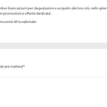
er biancazzurri per degustazioni e acquisto dei loro vini, nello sple
o con promozioni e offerte dedicate.
incente! #ForzaBrindisi
lds are marked *