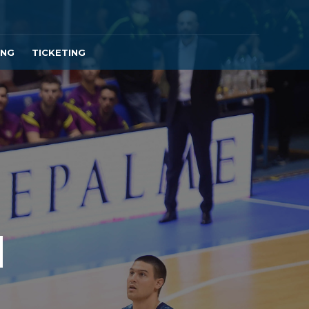
ING
TICKETING
N