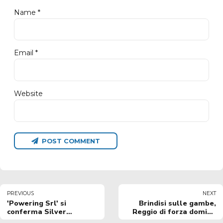
Name *
Email *
Website
POST COMMENT
PREVIOUS
NEXT
'Powering Srl' si
Brindisi sulle gambe,
conferma Silver
Reggio di forza domina
Sponsor Happy Casa
la prima partita