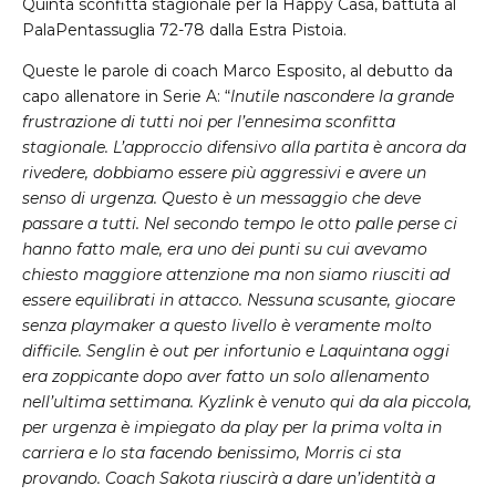
Quinta sconfitta stagionale per la Happy Casa, battuta al
PalaPentassuglia 72-78 dalla Estra Pistoia.
Queste le parole di coach Marco Esposito, al debutto da
capo allenatore in Serie A: “
Inutile nascondere la grande
frustrazione di tutti noi per l’ennesima sconfitta
stagionale. L’approccio difensivo alla partita è ancora da
rivedere, dobbiamo essere più aggressivi e avere un
senso di urgenza. Questo è un messaggio che deve
passare a tutti. Nel secondo tempo le otto palle perse ci
hanno fatto male, era uno dei punti su cui avevamo
chiesto maggiore attenzione ma non siamo riusciti ad
essere equilibrati in attacco. Nessuna scusante, giocare
senza playmaker a questo livello è veramente molto
difficile. Senglin è out per infortunio e Laquintana oggi
era zoppicante dopo aver fatto un solo allenamento
nell’ultima settimana. Kyzlink è venuto qui da ala piccola,
per urgenza è impiegato da play per la prima volta in
carriera e lo sta facendo benissimo, Morris ci sta
provando. Coach Sakota riuscirà a dare un’identità a