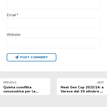
Email *
Website
POST COMMENT
PREVIOUS
NEXT
Quinta sconfitta
Next Gen Cup 2023/24: a
consecutiva per la
Varese dal 30 ottobre al
Happy Casa, nel finale
1° Novembre il primo
la spunta Pistoia
concentramento della
fase a gironi