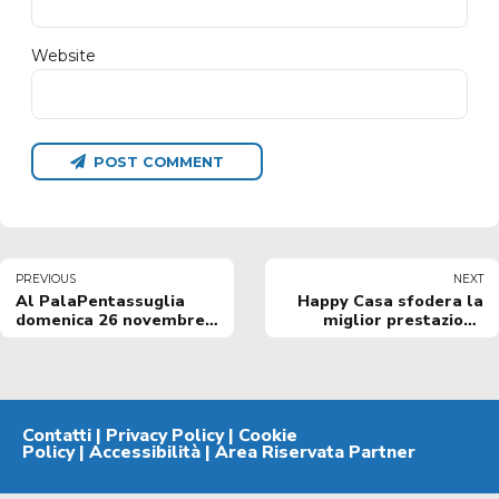
Website
POST COMMENT
PREVIOUS
NEXT
Al PalaPentassuglia
Happy Casa sfodera la
domenica 26 novembre
miglior prestazione
arriva la Virtus Bologna
stagionale: Bologna al
tappeto
Contatti
|
Privacy Policy
|
Cookie
Policy
|
Accessibilità
|
Area Riservata Partner