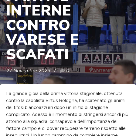
INTERNE
CONTRO
VARESE E
SCAFATI
27 Novembre 2023
0
La grande gioia della prima vittoria stagionale, ottenuta
contro la capolista Virtus Bologna, ha scatenato gli animi
dei tifosi biancoazzurri dopo un inizio di stagione
complicato. Adesso è il momento di stringersi ancor di più
attorno alla squadra, consapevole dell’importanza del
fattore campo e di dover recuperare terreno rispetto alle
inseguitrici. Un lungo cammino da compiere insieme,