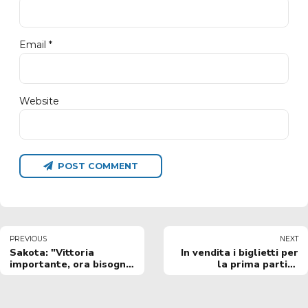
Email *
Website
POST COMMENT
PREVIOUS
NEXT
Sakota: "Vittoria
In vendita i biglietti per
importante, ora bisogna
la prima partita
recuperare la forma
casalinga del 2024 vs
fisica degli atleti
Brescia
rientrati da infortuni"