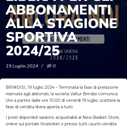
ABBONAMENTI
ALLA STAGIONE
SPORTIVA
2024/25
19 Luglio 2024
0
BRINDISI, 19 luglio 2024 – Terminata la fase di prelazione
riservata agli abbonati, la società Valtur Brindisi comunica
che a partire dalle ore 10:00 di venerdì 19 luglio, scatterà la
fase di vendita libera aperta a tutti.
I posti disponibili saranno acquistabili al New Basket Store,
online sul portale Vivaticket o presso tutti i punti vendita