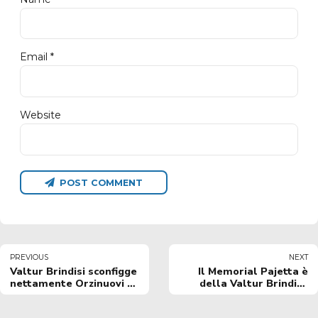
Email *
Website
POST COMMENT
PREVIOUS
NEXT
Valtur Brindisi sconfigge
Il Memorial Pajetta è
nettamente Orzinuovi e
della Valtur Brindisi:
si guadagna la finale del
battuta Verona in finale
Memorial Pajetta
78-61