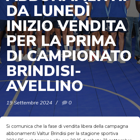
DA LUNEDÌ
INIZIO VENDITA
PER LA PRIMA
DI CAMPIONATO
BRINDISI-
AVELLINO
19 Settembre 2024
0
Si comunica che la fase di vendita libera della campagna
abbonamenti Valtur Brindisi per la stagione sportiva