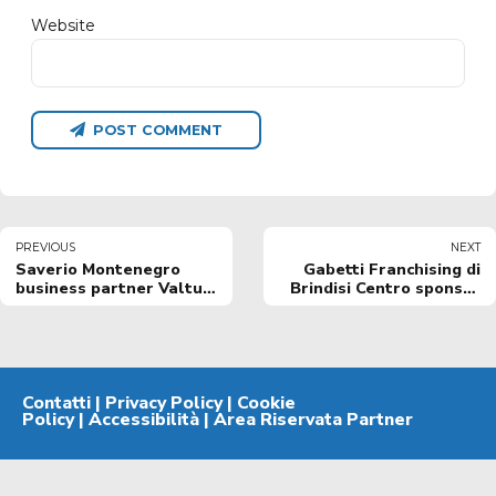
Website
POST COMMENT
PREVIOUS
NEXT
Saverio Montenegro
Gabetti Franchising di
business partner Valtur
Brindisi Centro sponsor
Brindisi
ufficiale NBB
Contatti
|
Privacy Policy
|
Cookie
Policy
|
Accessibilità
|
Area Riservata Partner