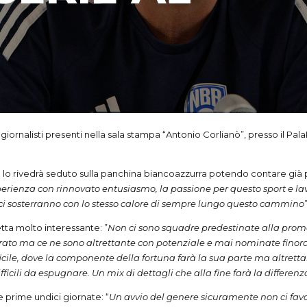
ornalisti presenti nella sala stampa “Antonio Corlianò”, presso il Pala
e lo rivedrà seduto sulla panchina biancoazzurra potendo contare già p
perienza con rinnovato entusiasmo, la passione per questo sport e la
rto ci sosterranno con lo stesso calore di sempre lungo questo cammino
”
ta molto interessante: ”
Non ci sono squadre predestinate alla promo
ato ma ce ne sono altrettante con potenziale e mai nominate finora ch
ficile, dove la componente della fortuna farà la sua parte ma altret
fficili da espugnare. Un mix di dettagli che alla fine farà la differenz
le prime undici giornate: “
Un avvio del genere sicuramente non ci favo