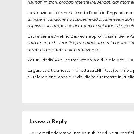
risultati iniziali, probabilmente influenzati dal momen
La situazione infermeria è sotto l’occhio d’ingrandimento
difficile in cui dovremo sopperire ad alcune eventuali
risposte sul campo che avranno i nostri ragazzi a poch
L’avversaria è Avellino Basket, neopromossa in Serie A2
sarà un match semplice, tutt’altro, sia per la nostra 
dovremo prestare molta attenzione
”.
Valtur Brindisi-Avellino Basket: palla a due alle ore 18:0
La gara sarà trasmessa in diretta su LNP Pass (servizio 
su Teleregione, canale 77 del digitale terrestre in Puglia
Leave a Reply
Your email address will not be published. Required fie