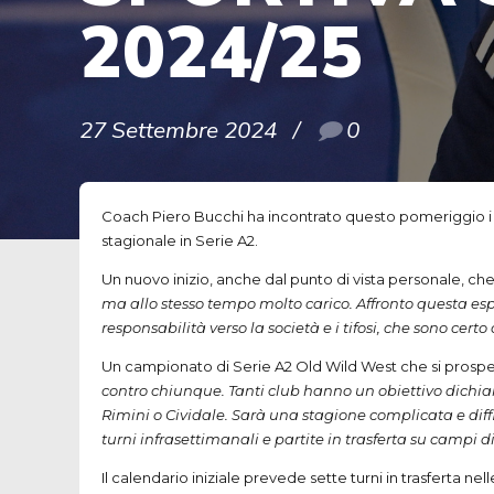
2024/25
27 Settembre 2024
0
Coach Piero Bucchi ha incontrato questo pomeriggio i gi
stagionale in Serie A2.
Un nuovo inizio, anche dal punto di vista personale, ch
ma allo stesso tempo molto carico. Affronto questa es
responsabilità verso la società e i tifosi, che sono ce
Un campionato di Serie A2 Old Wild West che si prospet
contro chiunque. Tanti club hanno un obiettivo dichiar
Rimini o Cividale. Sarà una stagione complicata e dif
turni infrasettimanali e partite in trasferta su campi di
Il calendario iniziale prevede sette turni in trasferta nel