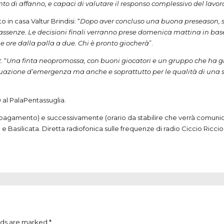
to di affanno, e capaci di valutare il responso complessivo del lavor
 in casa Valtur Brindisi: “
Dopo aver concluso una buona preseason, sp
 assenze. Le decisioni finali verranno prese domenica mattina in base
e ore dalla palla a due. Chi è pronto giocherà
”.
: “
Una finta neopromossa, con buoni giocatori e un gruppo che ha gi
situazione d’emergenza ma anche e soprattutto per le qualità di una 
0 al PalaPentassuglia.
a pagamento) e successivamente (orario da stabilire che verrà comunicat
 e Basilicata. Diretta radiofonica sulle frequenze di radio Ciccio Riccio
lds are marked *