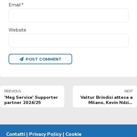
Email *
Website
POST COMMENT
PREVIOUS
NEXT
'Meg Service' Supporter
Valtur Brindisi attesa a
partner 2024/25
Milano, Kevin Ndzie:
"Affrontiamo una
squadra in salute ma
siamo in fiducia"
Contatti
|
Privacy Policy
|
Cookie