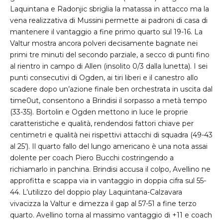
Laquintana e Radonjic sbriglia la matassa in attacco ma la
vena realizzativa di Mussini permette ai padroni di casa di
mantenere il vantaggio a fine primo quarto sul 19-16. La
Valtur mostra ancora polveri decisamente bagnate nei
primi tre minuti del secondo parziale, a secco di punti fino
al rientro in campo di Allen (insolito 0/3 dalla lunetta). I sei
punti consecutivi di Ogden, ai tiri liberi e il canestro allo
scadere dopo un’azione finale ben orchestrata in uscita dal
time0ut, consentono a Brindisi il sorpasso a metà tempo
(33-35). Bortolin e Ogden mettono in luce le proprie
caratteristiche e qualità, rendendosi fattori chiave per
centimetri e qualità nei rispettivi attacchi di squadra (49-43
al 25’). Il quarto fallo del lungo americano è una nota assai
dolente per coach Piero Bucchi costringendo a
richiamarlo in panchina. Brindisi accusa il colpo, Avellino ne
approfitta e scappa via in vantaggio in doppia cifra sul 55-
44. L’utilizzo del doppio play Laquintana-Calzavara
vivacizza la Valtur e dimezza il gap al 57-51 a fine terzo
quarto. Avellino torna al massimo vantaggio di +11 e coach