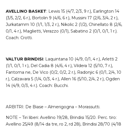
AVELLINO BASKET
: Lewis 15 (4/7, 2/3, 9 r.), Earlington 14
(3/5, 2/2, 6 r.), Bortolin 9 (4/6, 6 r.), Mussini 17 (2/6, 3/4, 2 r.),
Jurkatamm 10 (1/1, 1/3, 2 r.), Nikolic 2 (1/2), Chinellato 8 (2/6,
0/1, 4 r.), Maglietti, Verazzo (0/1), Sabatino 2 (0/1, 0/1, 1 r.).
Coach: Crotti.
VALTUR BRINDISI
: Laquintana 10 (4/9, 0/1, 4 r.), Arletti 2
(1/1, 0/1, 1 r.), Del Cadia 8 (4/6, 4 r.), Vildera 12 (5/10, 7 r.),
Fantoma ne, De Vico (0/2, 0/2, 2 r.), Radonjic 6 (0/1, 2/4, 10
r.), Calzavara 5 (1/4, 0/3, 4 r.), Allen 16 (5/10, 2/4, 2 r.), Ogden
14 (4/9, 0/3, 4 r.). Coach: Bucchi.
ARBITRI: De Biase – Almerigogna – Morassutti.
NOTE – Tiri liberi: Avellino 19/28, Brindisi 15/20. Perc. tiro:
Avellino 25/49 (8/14 da tre, ro 2, rd 28), Brindisi 28/70 (4/18