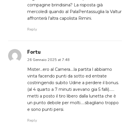
compagine brindisina? La risposta già
mercoledì quando al PalaPentassuglia la Valtur
affronterà l’altra capolista Rimini.
Reply
Fortu
26 Gennaio 2025 at 7:48
Mister…ero al Carnera….la partita l abbiamo
vinta facendo punti da sotto ed entrate
costringendo subito Udine a perdere il bonus.
(al 4 quarto a 7 minuti avevano gia 5 falli)……
metti a posto il tiro libero dalla lunetta che è
un punto debole per molti…..sbagliano troppo
e sono punti persi.
Reply