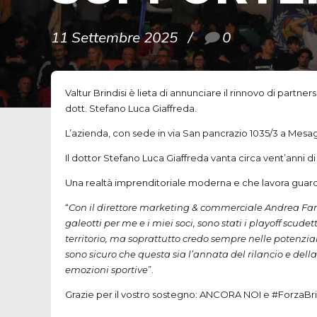
11 Settembre 2025
0
Valtur Brindisi è lieta di annunciare il rinnovo di partn
dott. Stefano Luca Giaffreda.
L’azienda, con sede in via San pancrazio 1035/3 a Mesagn
Il dottor Stefano Luca Giaffreda vanta circa vent’anni 
Una realtà imprenditoriale moderna e che lavora guarda
“
Con il direttore marketing & commerciale Andrea Fani
galeotti per me e i miei soci, sono stati i playoff scu
territorio, ma soprattutto credo sempre nelle potenzial
sono sicuro che questa sia l’annata del rilancio e della
emozioni sportive
”.
Grazie per il vostro sostegno: ANCORA NOI e #ForzaBri