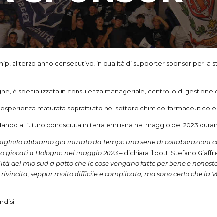
ership, al terzo anno consecutivo, in qualità di supporter sponsor per l
e, è specializzata in consulenza manageriale, controllo di gestione e 
di esperienza maturata soprattutto nel settore chimico-farmaceutico e 
ndo al futuro conosciuta in terra emiliana nel maggio del 2023 durant
gliulo abbiamo già iniziato da tempo una serie di collaborazioni co
detto giocati a Bologna nel maggio 2023
– dichiara il dott. Stefano Giaffr
ità del mio sud a patto che le cose vengano fatte per bene e nonostan
 rivincita, seppur molto difficile e complicata, ma sono certo che la V
ndisi