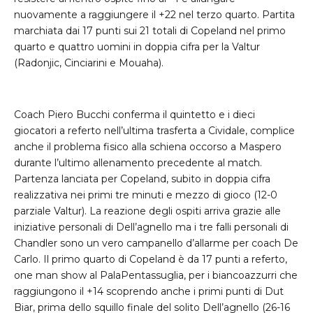
nuovamente a raggiungere il +22 nel terzo quarto. Partita
marchiata dai 17 punti sui 21 totali di Copeland nel primo
quarto e quattro uomini in doppia cifra per la Valtur
(Radonjic, Cinciarini e Mouaha).
Coach Piero Bucchi conferma il quintetto e i dieci
giocatori a referto nell’ultima trasferta a Cividale, complice
anche il problema fisico alla schiena occorso a Maspero
durante l’ultimo allenamento precedente al match.
Partenza lanciata per Copeland, subito in doppia cifra
realizzativa nei primi tre minuti e mezzo di gioco (12-0
parziale Valtur). La reazione degli ospiti arriva grazie alle
iniziative personali di Dell’agnello ma i tre falli personali di
Chandler sono un vero campanello d’allarme per coach De
Carlo. Il primo quarto di Copeland è da 17 punti a referto,
one man show al PalaPentassuglia, per i biancoazzurri che
raggiungono il +14 scoprendo anche i primi punti di Dut
Biar, prima dello squillo finale del solito Dell’agnello (26-16