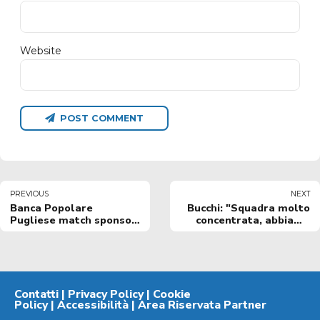
Website
POST COMMENT
PREVIOUS
NEXT
Banca Popolare
Bucchi: "Squadra molto
Pugliese match sponsor
concentrata, abbiamo
Valtur Brindisi vs
fatto canestro e preso
Unicusano Avellino
subito il giusto ritmo"
Contatti
|
Privacy Policy
|
Cookie
Policy
|
Accessibilità
|
Area Riservata Partner