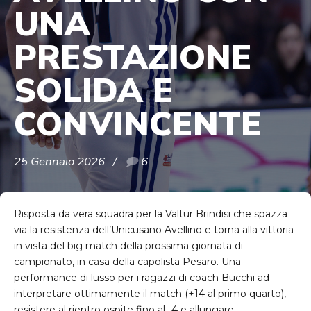
UNA
PRESTAZIONE
SOLIDA E
CONVINCENTE
25 Gennaio 2026
6
Risposta da vera squadra per la Valtur Brindisi che spazza
via la resistenza dell’Unicusano Avellino e torna alla vittoria
in vista del big match della prossima giornata di
campionato, in casa della capolista Pesaro. Una
performance di lusso per i ragazzi di coach Bucchi ad
interpretare ottimamente il match (+14 al primo quarto),
resistere al rientro ospite fino al -4 e allungare