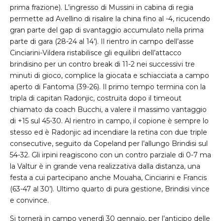
prima frazione). L’ingresso di Mussini in cabina di regia
permette ad Avellino di risalire la china fino al -4, ricucendo
gran parte del gap di svantaggio accumulato nella prima
parte di gara (28-24 al 14’). Il rientro in campo dell’asse
Cinciarini-Vildera ristabilisce gli equilibri dell’attacco
brindisino per un contro break di 11-2 nei successivi tre
minuti di gioco, complice la giocata e schiacciata a campo
aperto di Fantoma (39-26). Il primo tempo termina con la
tripla di capitan Radonjic, costruita dopo il timeout
chiamato da coach Bucchi, a valere il massimo vantaggio
di +15 sul 45-30. Al rientro in campo, il copione è sempre lo
stesso ed è Radonjic ad incendiare la retina con due triple
consecutive, seguito da Copeland per l’allungo Brindisi sul
54-32. Gli irpini reagiscono con un contro parziale di 0-7 ma
la Valtur è in grande vena realizzativa dalla distanza, una
festa a cui partecipano anche Mouaha, Cinciarini e Francis
(63-47 al 30’). Ultimo quarto di pura gestione, Brindisi vince
e convince.
Si tornerà in campo venerdì 30 gennaio, per l’anticipo delle