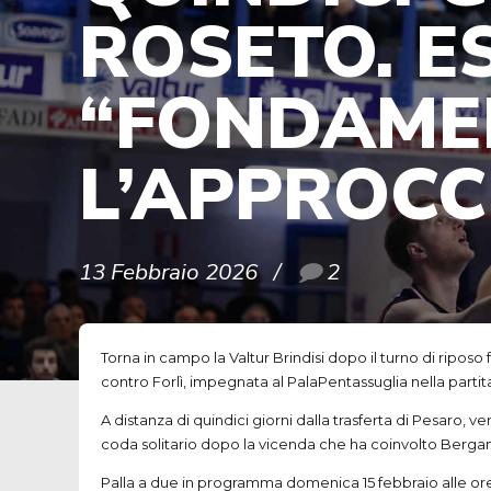
ROSETO. E
“FONDAME
L’APPROCC
13 Febbraio 2026
2
Torna in campo la Valtur Brindisi dopo il turno di ripo
contro Forlì, impegnata al PalaPentassuglia nella parti
A distanza di quindici giorni dalla trasferta di Pesaro, 
coda solitario dopo la vicenda che ha coinvolto Bergam
Palla a due in programma domenica 15 febbraio alle ore 