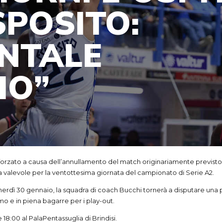
SPOSITO:
NTALE
IO”
so forzato a causa dell’annullamento del match originariamente previsto
ta valevole per la ventottesima giornata del campionato di Serie A2.
venerdì 30 gennaio, la squadra di coach Bucchi tornerà a disputare una p
o e in piena bagarre per i play-out.
18:00 al PalaPentassuglia di Brindisi.