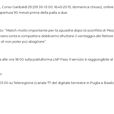
, Corso Garibaldi 29 (09:30-13:00; 16:45-20:15, domenica chiuso), online 
 apertura 90 minuti prima della palla a due.
o: “
Match molto importante per la squadra dopo la sconfitta di Pesar
vvero corta e compatta e dobbiamo sfruttare il vantaggio del fattore
 di non poter più sbagliare
”.
 alle ore 18:00 sulla piattaforma LNP Pass. Il servizio è raggiungibile a
o.
re 23:00 su Teleregione (canale 77 del digitale terrestre in Puglia e Bas