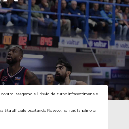
 contro Bergamo e il rinvio del turno infrasettimanale
artita ufficiale ospitando Roseto, non più fanalino di