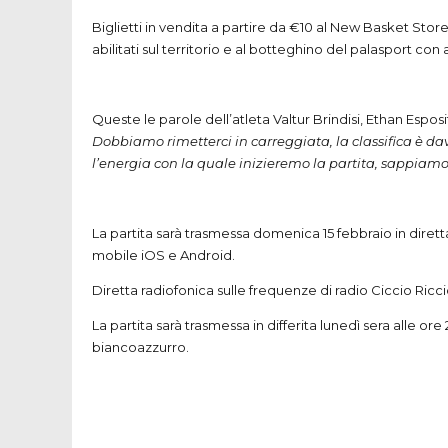
Biglietti in vendita a partire da €10 al New Basket Store
abilitati sul territorio e al botteghino del palasport con
Queste le parole dell’atleta Valtur Brindisi, Ethan Esposit
Dobbiamo rimetterci in carreggiata, la classifica è da
l’energia con la quale inizieremo la partita, sappiamo
La partita sarà trasmessa domenica 15 febbraio in diretta
mobile iOS e Android.
Diretta radiofonica sulle frequenze di radio Ciccio Ricci
La partita sarà trasmessa in differita lunedì sera alle o
biancoazzurro.