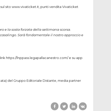
sul sito www.vivaticket.it, punti vendita Vivaticket
o e la sosta forzata della settimana scorsa.
 casalingo. Sarà fondamentale il nostro approccio e
l link https://lnppass.legapallacanestro.com/ e su app
ilicata) del Gruppo Editoriale Distante, media partner