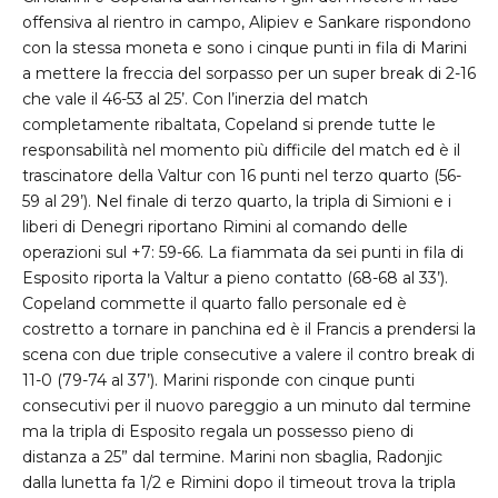
offensiva al rientro in campo, Alipiev e Sankare rispondono
con la stessa moneta e sono i cinque punti in fila di Marini
a mettere la freccia del sorpasso per un super break di 2-16
che vale il 46-53 al 25’. Con l’inerzia del match
completamente ribaltata, Copeland si prende tutte le
responsabilità nel momento più difficile del match ed è il
trascinatore della Valtur con 16 punti nel terzo quarto (56-
59 al 29’). Nel finale di terzo quarto, la tripla di Simioni e i
liberi di Denegri riportano Rimini al comando delle
operazioni sul +7: 59-66. La fiammata da sei punti in fila di
Esposito riporta la Valtur a pieno contatto (68-68 al 33’).
Copeland commette il quarto fallo personale ed è
costretto a tornare in panchina ed è il Francis a prendersi la
scena con due triple consecutive a valere il contro break di
11-0 (79-74 al 37’). Marini risponde con cinque punti
consecutivi per il nuovo pareggio a un minuto dal termine
ma la tripla di Esposito regala un possesso pieno di
distanza a 25” dal termine. Marini non sbaglia, Radonjic
dalla lunetta fa 1/2 e Rimini dopo il timeout trova la tripla