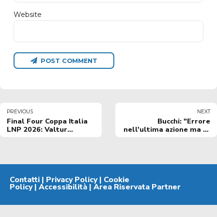
Website
POST COMMENT
PREVIOUS
NEXT
Final Four Coppa Italia
Bucchi: "Errore
LNP 2026: Valtur
nell'ultima azione ma la
Brindisi in campo con
prestazione ci rinfranca
una divisa gara special
che sia da buon viatico
edition
per il rush finale"
Contatti
|
Privacy Policy
|
Cookie
Policy
|
Accessibilità
|
Area Riservata Partner