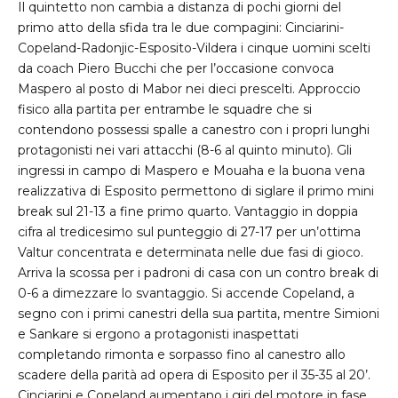
Il quintetto non cambia a distanza di pochi giorni del
primo atto della sfida tra le due compagini: Cinciarini-
Copeland-Radonjic-Esposito-Vildera i cinque uomini scelti
da coach Piero Bucchi che per l’occasione convoca
Maspero al posto di Mabor nei dieci prescelti. Approccio
fisico alla partita per entrambe le squadre che si
contendono possessi spalle a canestro con i propri lunghi
protagonisti nei vari attacchi (8-6 al quinto minuto). Gli
ingressi in campo di Maspero e Mouaha e la buona vena
realizzativa di Esposito permettono di siglare il primo mini
break sul 21-13 a fine primo quarto. Vantaggio in doppia
cifra al tredicesimo sul punteggio di 27-17 per un’ottima
Valtur concentrata e determinata nelle due fasi di gioco.
Arriva la scossa per i padroni di casa con un contro break di
0-6 a dimezzare lo svantaggio. Si accende Copeland, a
segno con i primi canestri della sua partita, mentre Simioni
e Sankare si ergono a protagonisti inaspettati
completando rimonta e sorpasso fino al canestro allo
scadere della parità ad opera di Esposito per il 35-35 al 20’.
Cinciarini e Copeland aumentano i giri del motore in fase