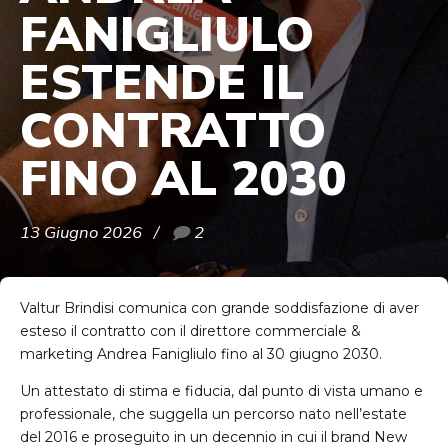
FANIGLIULO
ESTENDE IL
CONTRATTO
FINO AL 2030
13 Giugno 2026
2
Valtur Brindisi comunica con grande soddisfazione di aver
esteso il contratto con il direttore commerciale &
marketing Andrea Fanigliulo fino al 30 giugno 2030.
Un attestato di stima e fiducia, dal punto di vista umano e
professionale, che suggella un percorso nato nell’estate
del 2016 e proseguito in un decennio in cui il brand New