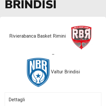
BRINDISI
Rivierabanca Basket Rimini
—
Valtur Brindisi
Dettagli