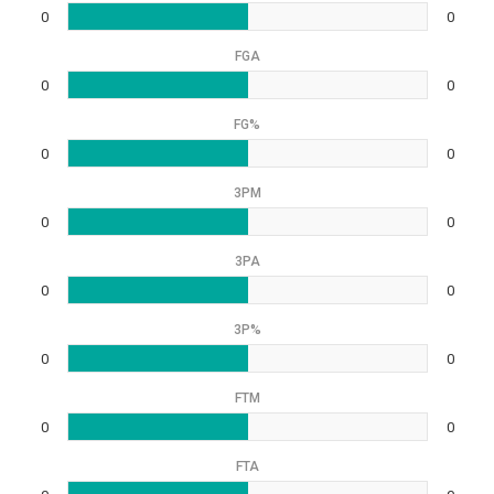
0
0
FGA
0
0
FG%
0
0
3PM
0
0
3PA
0
0
3P%
0
0
FTM
0
0
FTA