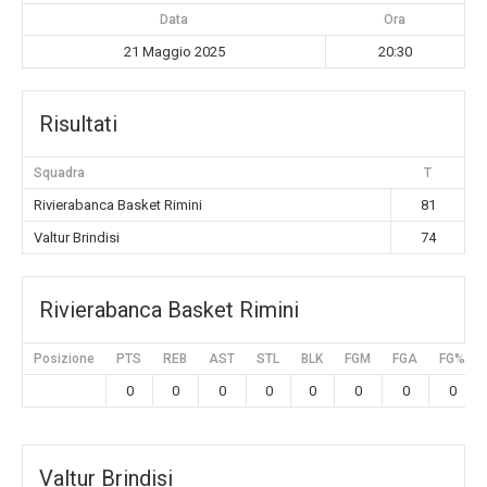
Data
Ora
21 Maggio 2025
20:30
Risultati
Squadra
T
Rivierabanca Basket Rimini
81
Valtur Brindisi
74
Rivierabanca Basket Rimini
Posizione
PTS
REB
AST
STL
BLK
FGM
FGA
FG%
0
0
0
0
0
0
0
0
Valtur Brindisi