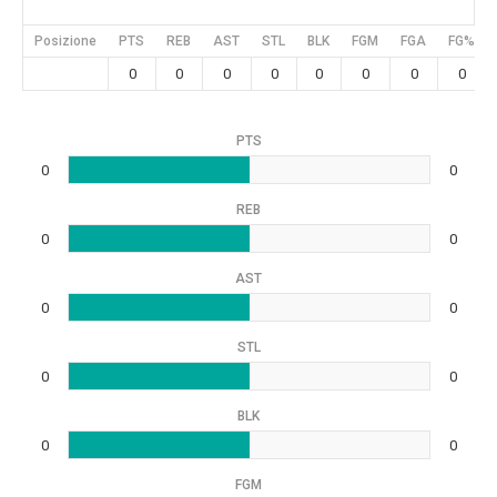
Posizione
PTS
REB
AST
STL
BLK
FGM
FGA
FG%
0
0
0
0
0
0
0
0
PTS
0
0
REB
0
0
AST
0
0
STL
0
0
BLK
0
0
FGM