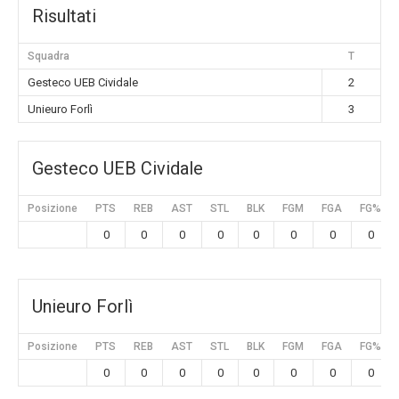
Risultati
Squadra
T
Gesteco UEB Cividale
2
Unieuro Forlì
3
Gesteco UEB Cividale
Posizione
PTS
REB
AST
STL
BLK
FGM
FGA
FG%
0
0
0
0
0
0
0
0
Unieuro Forlì
Posizione
PTS
REB
AST
STL
BLK
FGM
FGA
FG%
0
0
0
0
0
0
0
0