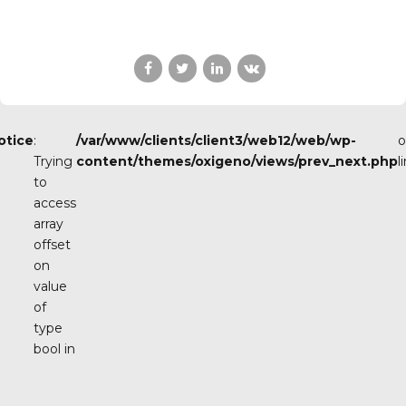
otice
:
/var/www/clients/client3/web12/web/wp-
o
Trying
content/themes/oxigeno/views/prev_next.php
l
to
access
array
offset
on
value
of
type
bool in