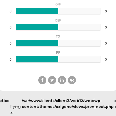
OFF
0
0
DEF
0
0
TO
0
0
PF
0
0
otice
:
/var/www/clients/client3/web12/web/wp-
o
Trying
content/themes/oxigeno/views/prev_next.php
l
to