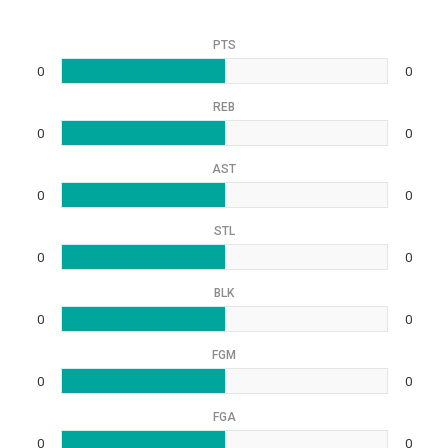
PTS
0
0
REB
0
0
AST
0
0
STL
0
0
BLK
0
0
FGM
0
0
FGA
0
0