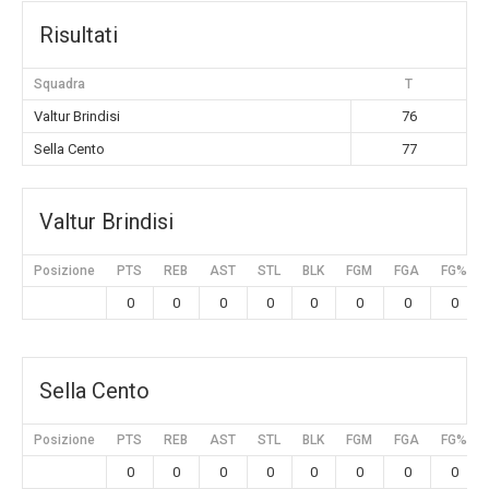
Risultati
Squadra
T
Valtur Brindisi
76
Sella Cento
77
Valtur Brindisi
Posizione
PTS
REB
AST
STL
BLK
FGM
FGA
FG%
0
0
0
0
0
0
0
0
Sella Cento
Posizione
PTS
REB
AST
STL
BLK
FGM
FGA
FG%
0
0
0
0
0
0
0
0