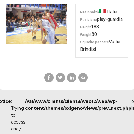
Italia
Nazionalità
play-guardia
Posizione
188
Height
80
Weight
Valtur
Squadre passate
Brindisi
otice
:
/var/www/clients/client3/web12/web/wp-
o
Trying
content/themes/oxigeno/views/prev_next.php
l
to
access
array