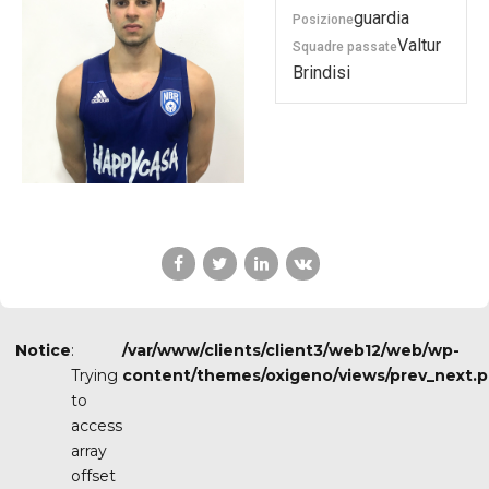
guardia
Posizione
Valtur
Squadre passate
Brindisi
Notice
:
/var/www/clients/client3/web12/web/wp-
Trying
content/themes/oxigeno/views/prev_next.
to
access
array
PREVIOUS
offset
GUIDO