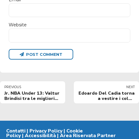
Website
POST COMMENT
PREVIOUS
NEXT
Jr. NBA Under 13: Valtur
Edoardo Del Cadia torna
Brindisi tra le migliori
a vestire i colori
sette squadre d'Italia
biancoazzurri
alle Finali Nazionali
2026
Contatti
|
Privacy Policy
|
Cookie
Policy
|
Accessibilità
|
Area Riservata Partner