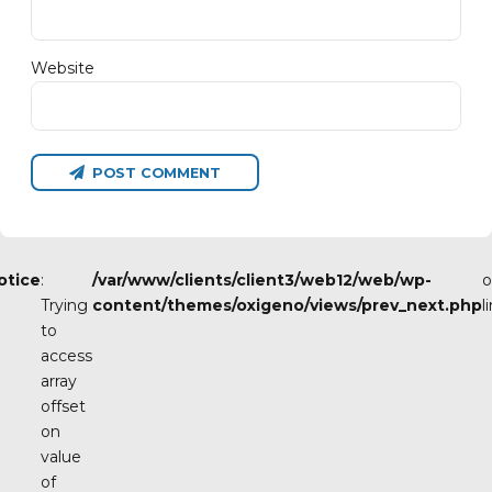
Website
POST COMMENT
otice
:
/var/www/clients/client3/web12/web/wp-
o
Trying
content/themes/oxigeno/views/prev_next.php
l
to
access
array
offset
on
value
of