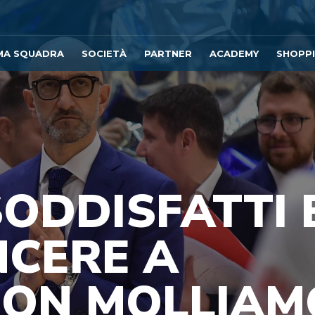
MA SQUADRA
SOCIETÀ
PARTNER
ACADEMY
SHOPP
SODDISFATTI 
INCERE A
NON MOLLIAM