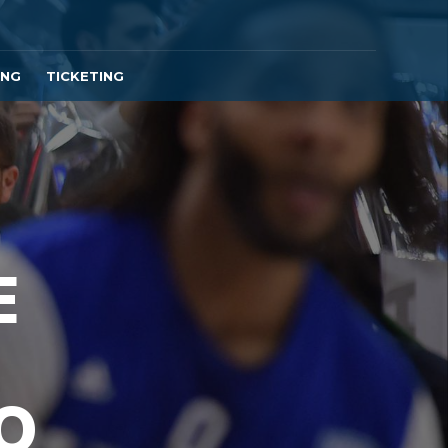
ING
TICKETING
E
O