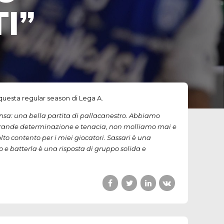
I”
questa regular season di Lega A.
tensa: una bella partita di pallacanestro. Abbiamo
n grande determinazione e tenacia, non molliamo mai e
to contento per i miei giocatori. Sassari è una
 e batterla è una risposta di gruppo solida e