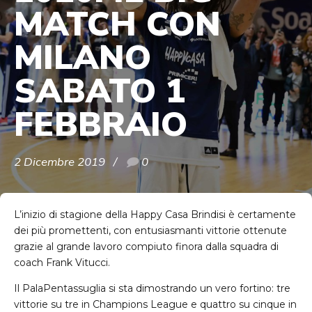
MATCH CON
MILANO
SABATO 1
FEBBRAIO
2 Dicembre 2019
0
L’inizio di stagione della Happy Casa Brindisi è certamente
dei più promettenti, con entusiasmanti vittorie ottenute
grazie al grande lavoro compiuto finora dalla squadra di
coach Frank Vitucci.
Il PalaPentassuglia si sta dimostrando un vero fortino: tre
vittorie su tre in Champions League e quattro su cinque in