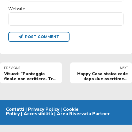
Website
POST COMMENT
PREVIOUS
NEXT
Vitucci: "Punteggio
Happy Casa stoica cede
finale non veritiero. Tre
dopo due overtime a
quarti di livello,
Saragozza
percentuali troppo
basse"
Contatti
|
Privacy Policy
|
Cookie
Policy
|
Accessibilità
|
Area Riservata Partner