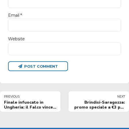
Email *
Website
POST COMMENT
PREVIOUS
NEXT
Finale infuocato in
Brindisi-Saragozza:
Ungheria: il Falco vince
promo speciale a €3 per
93-83
l'ultimo match di
Champions League