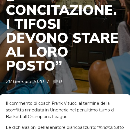
CONCITAZIONE.
I TIFOSI
DEVONO STARE
AL LORO
POSTO”
28 Gennaio 2020
0
Il commento di coach Frank Vitucci al termine della
sconfitta rimediata in Ungheria nel penultimo turno di
Basketball Champions League.
Le dichiarazioni dell’allenatore biancoazzurro: “
Innanzitutto