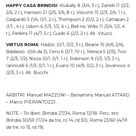
HAPPY CASA BRINDISI
: Krubally 8 (3/4, 3 r.), Zanelli 11 (2/2,
2/6, 2 r.), Harrison 21 (2/5, 3/6, 8 r.), Visconti 15 (2/3, 2/4, 1 r.),
Gaspardo 5 (1/4, 0/1, 2 r.), Thompson 2 (0/2, 2 r.), Cattapan 2
(1/1 , 4 r.), Udom 6 (1/3, 1/2, 6 r.), Bell ne, Willis 11 (3/4, 1/2, 4
r.), Perkins 11 (4/7, 5 r.), Guido 6 (2/3, 2 r.). All.: Vitucci.
VIRTUS ROMA
: Hadzic (0/1, 0/2, 3 r.), Beane 15 (4/6, 2/4),
Baldasso (0/4 da 3), Cervi 6 (3/7, 10 r.), Telesca 5 (2/5), Ticic
7 (2/3, 1/2), Nizza (0/1, 0/1, 1 r.), Robinson 9 (1/3, 1/3, 3 r.),
Iannicelli 6 (1/3, 0/1, 1 r.), Evans 10 (4/9, 0/2, 3 r.), Jovanovic 4
(2/3, 3 r.). All.: Bucchi.
ARBITRI: Manuel MAZZONI – Beniamino Manuel ATTARD
– Marco PIERANTOZZI.
NOTE – Tiri liberi: Brindisi 27/34, Roma 12/18. Perc. tiro:
Brindisi 30/59 (11/24 da tre, ro 14, rd 30), Roma 23/60 (4/19
da tre, ro 15, rd 19).