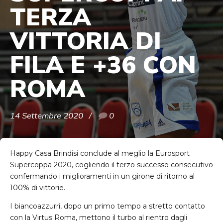
TERZA
VITTORIA DI
FILA E +36 CON
ROMA
14 Settembre 2020
0
Happy Casa Brindisi conclude al meglio la Eurosport
Supercoppa 2020, cogliendo il terzo successo consecutivo
confermando i miglioramenti in un girone di ritorno al
100% di vittorie.
I biancoazzurri, dopo un primo tempo a stretto contatto
con la Virtus Roma, mettono il turbo al rientro dagli