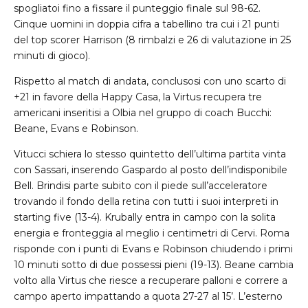
spogliatoi fino a fissare il punteggio finale sul 98-62.
Cinque uomini in doppia cifra a tabellino tra cui i 21 punti
del top scorer Harrison (8 rimbalzi e 26 di valutazione in 25
minuti di gioco).
Rispetto al match di andata, conclusosi con uno scarto di
+21 in favore della Happy Casa, la Virtus recupera tre
americani inseritisi a Olbia nel gruppo di coach Bucchi:
Beane, Evans e Robinson.
Vitucci schiera lo stesso quintetto dell’ultima partita vinta
con Sassari, inserendo Gaspardo al posto dell’indisponibile
Bell. Brindisi parte subito con il piede sull’acceleratore
trovando il fondo della retina con tutti i suoi interpreti in
starting five (13-4). Krubally entra in campo con la solita
energia e fronteggia al meglio i centimetri di Cervi. Roma
risponde con i punti di Evans e Robinson chiudendo i primi
10 minuti sotto di due possessi pieni (19-13). Beane cambia
volto alla Virtus che riesce a recuperare palloni e correre a
campo aperto impattando a quota 27-27 al 15’. L’esterno