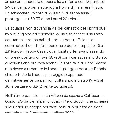
americano supera la doppia cifra a referto con 13 punti su
5/7 dal campo permettendo a Roma di rimanere in scia.
La schiacciata volante di Willis a fil di sirena fissa il
punteggio sul 39-33 dopo i primi 20 minuti.
Le squadre non trovano la via del canestro per i primi due
minuti di gioco ed è sempre Willis a sbloccare il risultato
centrando la retina dalla distanza mentre Baldasso
commette il quarto fallo personale dopo la tripla del -6 al
23’ (42-36). Happy Casa trova fluidità offensiva piazzando
un break positivo di 16-4 (58-40) con i canestri nel pitturato
di Perkins che provoca anche il quinto fallo di Cervi. Roma
non riesce a rimanere in linea di galleggiamento e Brindisi
chiude tutte le linee di passaggio scappando
definitivamente via per non voltarsi più indietro (71-45 al
30’ e parziale di 32-12 nel terzo quarto).
Nell’ultimo parziale coach Vitucci da spazio a Cattapan e
Guido (2/3 da tre) al pari di coach Piero Bucchi che schiera i
suoi under, in campo per tanti minuti in questa edizione