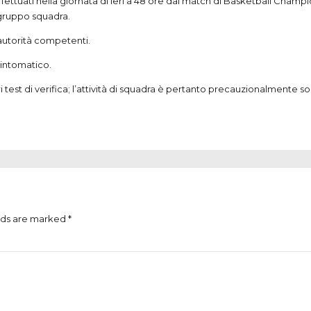
fettuati nella giornata di ieri a 48 ore dal match di Basketball Champi
l gruppo squadra.
 autorità competenti.
sintomatico.
test di verifica; l’attività di squadra è pertanto precauzionalmente sosp
lds are marked *