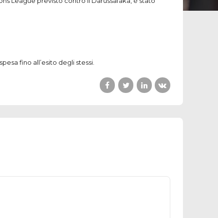
ons League previsto contro il Darussafaka, è stato
esa fino all’esito degli stessi.