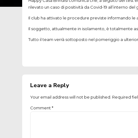
Happy Casa Brindisi comunica che, a seguito dei test ef
rilevato un caso di positività da Covid-19 all’interno de
Il club ha attivato le procedure previste informando le
Il soggetto, attualmente in isolamento, è totalmente a
Tutto il team verrà sottoposto nel pomeriggio a ulteriori 
Leave a Reply
Your email address will not be published. Required fie
Comment
*