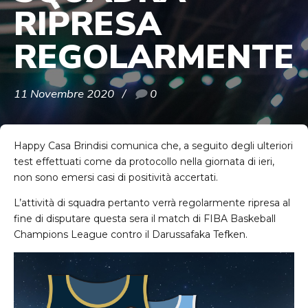
RIPRESA
REGOLARMENTE
11 Novembre 2020
0
Happy Casa Brindisi comunica che, a seguito degli ulteriori
test effettuati come da protocollo nella giornata di ieri,
non sono emersi casi di positività accertati.
L’attività di squadra pertanto verrà regolarmente ripresa al
fine di disputare questa sera il match di FIBA Baskeball
Champions League contro il Darussafaka Tefken.