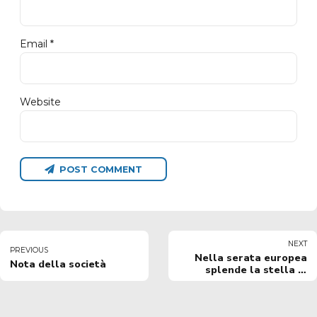
Email *
Website
POST COMMENT
NEXT
PREVIOUS
Nella serata europea
Nota della società
splende la stella di
Visconti: esordio
vincente in Champions
League