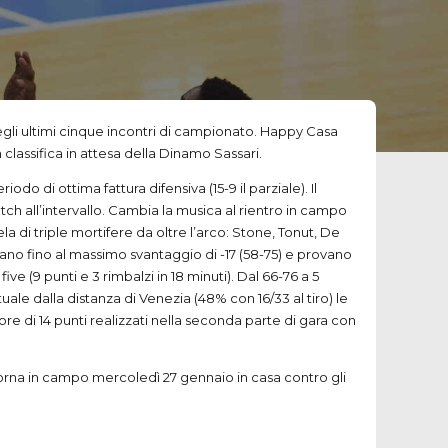
 negli ultimi cinque incontri di campionato. Happy Casa
classifica in attesa della Dinamo Sassari.
di ottima fattura difensiva (15-9 il parziale). Il
tch all’intervallo. Cambia la musica al rientro in campo
a di triple mortifere da oltre l’arco: Stone, Tonut, De
olano fino al massimo svantaggio di -17 (58-75) e provano
ive (9 punti e 3 rimbalzi in 18 minuti). Dal 66-76 a 5
ale dalla distanza di Venezia (48% con 16/33 al tiro) le
re di 14 punti realizzati nella seconda parte di gara con
torna in campo mercoledì 27 gennaio in casa contro gli