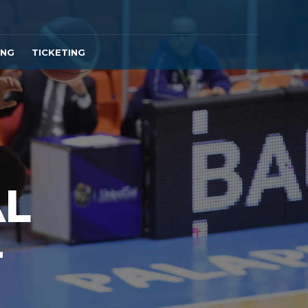
ING
TICKETING
AL
-