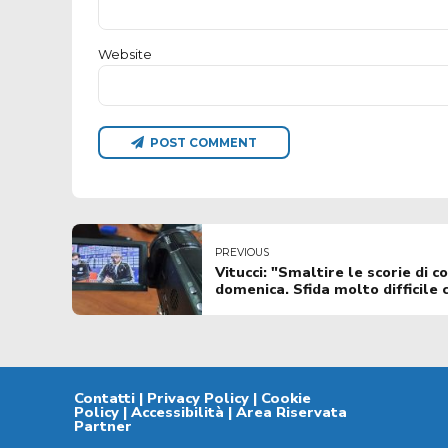
Website
POST COMMENT
PREVIOUS
Vitucci: "Smaltire le scorie di 
domenica. Sfida molto difficile 
Contatti
|
Privacy Policy
|
Cookie
Policy
|
Accessibilità
|
Area Riservata
Partner