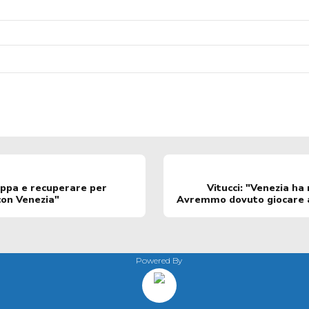
coppa e recuperare per
Vitucci: "Venezia ha
con Venezia"
Avremmo dovuto giocare a
Powered By