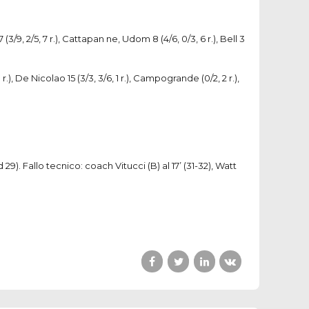
 17 (3/9, 2/5, 7 r.), Cattapan ne, Udom 8 (4/6, 0/3, 6 r.), Bell 3
 3 r.), De Nicolao 15 (3/3, 3/6, 1 r.), Campogrande (0/2, 2 r.),
rd 29). Fallo tecnico: coach Vitucci (B) al 17’ (31-32), Watt