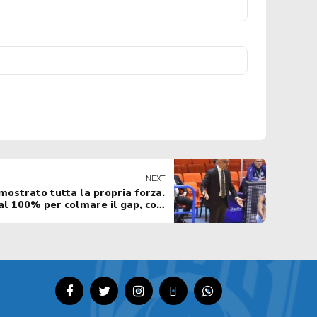
NEXT
 mostrato tutta la propria forza.
l 100% per colmare il gap, così
non è stato"