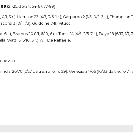
-89
(21-25, 36-34, 54-67, 77-89)
/2, 0/1, 3 r.), Harrison 23 (4/7, 3/6, 1 r.), Gaspardo 2 (1/3, 0/2, 3 r.), Thompson
 Visconti 3 (0/1, 1/3), Guido ne. All.: Vitucci.
 6 r.), Bramos 20 (1/1, 6/10, 6 r.), Tonut 14 (4/9, 2/5, 7 r.), Daye 18 (6/13, 1/7,
lla, Watt 15 (5/10, 3 r.). All.: De Raffaele.
GALASSO.
Brindisi 26/70 (7/27 da tre, ro 16, rd 29), Venezia 34/66 (16/33 da tre, ro 7, 