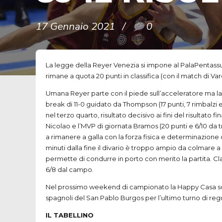
17 Gennaio 2021
0
La legge della Reyer Venezia si impone al PalaPentassugli
rimane a quota 20 punti in classifica (con il match di V
Umana Reyer parte con il piede sull’acceleratore ma la 
break di 11-0 guidato da Thompson (17 punti, 7 rimbalzi e
nel terzo quarto, risultato decisivo ai fini del risulta
Nicolao e l’MVP di giornata Bramos (20 punti e 6/10 da t
a rimanere a galla con la forza fisica e determinazione di 
minuti dalla fine il divario è troppo ampio da colmare a 
permette di condurre in porto con merito la partita. Cla
6/8 dal campo.
Nel prossimo weekend di campionato la Happy Casa scont
spagnoli del San Pablo Burgos per l’ultimo turno di reg
IL TABELLINO