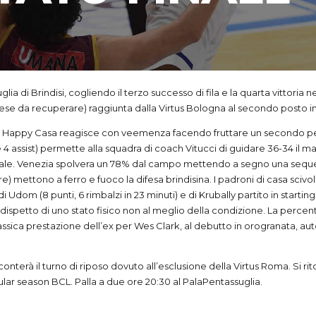
a di Brindisi, cogliendo il terzo successo di fila e la quarta vittoria
arese da recuperare) raggiunta dalla Virtus Bologna al secondo posto in 
Happy Casa reagisce con veemenza facendo fruttare un secondo periodo 
 4 assist) permette alla squadra di coach Vitucci di guidare 36-34 il ma
to finale. Venezia spolvera un 78% dal campo mettendo a segno una sequel
re) mettono a ferro e fuoco la difesa brindisina. I padroni di casa sciv
Udom (8 punti, 6 rimbalzi in 23 minuti) e di Krubally partito in starting f
dispetto di uno stato fisico non al meglio della condizione. La percentu
ssica prestazione dell’ex per Wes Clark, al debutto in orogranata, auto
erà il turno di riposo dovuto all’esclusione della Virtus Roma. Si ri
ular season BCL. Palla a due ore 20:30 al PalaPentassuglia.