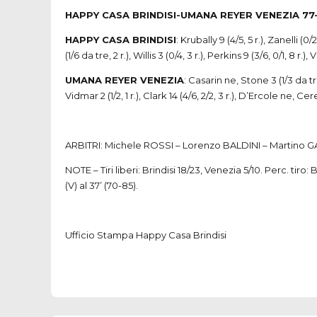
HAPPY CASA BRINDISI-UMANA REYER VENEZIA 77
HAPPY CASA BRINDISI
: Krubally 9 (4/5, 5 r.), Zanelli (0
(1/6 da tre, 2 r.), Willis 3 (0/4, 3 r.), Perkins 9 (3/6, 0/1, 8 r.),
UMANA REYER VENEZIA
: Casarin ne, Stone 3 (1/3 da tre,
Vidmar 2 (1/2, 1 r.), Clark 14 (4/6, 2/2, 3 r.), D’Ercole ne, Cere
ARBITRI: Michele ROSSI – Lorenzo BALDINI – Martino 
NOTE – Tiri liberi: Brindisi 18/23, Venezia 5/10. Perc. tiro: 
(V) al 37’ (70-85).
Ufficio Stampa Happy Casa Brindisi