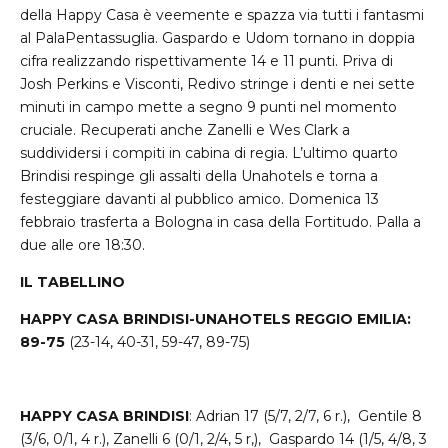
della Happy Casa è veemente e spazza via tutti i fantasmi
al PalaPentassuglia. Gaspardo e Udom tornano in doppia
cifra realizzando rispettivamente 14 e 11 punti. Priva di
Josh Perkins e Visconti, Redivo stringe i denti e nei sette
minuti in campo mette a segno 9 punti nel momento
cruciale. Recuperati anche Zanelli e Wes Clark a
suddividersi i compiti in cabina di regia. L’ultimo quarto
Brindisi respinge gli assalti della Unahotels e torna a
festeggiare davanti al pubblico amico. Domenica 13
febbraio trasferta a Bologna in casa della Fortitudo. Palla a
due alle ore 18:30.
IL TABELLINO
HAPPY CASA BRINDISI-UNAHOTELS REGGIO EMILIA:
89-75
(23-14, 40-31, 59-47, 89-75)
HAPPY CASA BRINDISI
: Adrian 17 (5/7, 2/7, 6 r.), Gentile 8
(3/6, 0/1, 4 r.), Zanelli 6 (0/1, 2/4, 5 r,), Gaspardo 14 (1/5, 4/8, 3