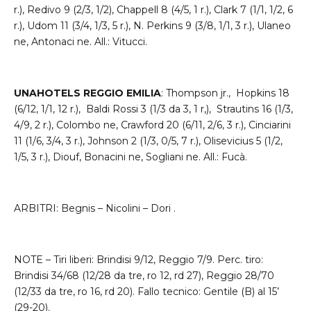
r.), Redivo 9 (2/3, 1/2), Chappell 8 (4/5, 1 r.), Clark 7 (1/1, 1/2, 6
r.), Udom 11 (3/4, 1/3, 5 r.), N. Perkins 9 (3/8, 1/1, 3 r.), Ulaneo
ne, Antonaci ne. All.: Vitucci.
UNAHOTELS REGGIO EMILIA
: Thompson jr., Hopkins 18
(6/12, 1/1, 12 r.), Baldi Rossi 3 (1/3 da 3, 1 r,), Strautins 16 (1/3,
4/9, 2 r.), Colombo ne, Crawford 20 (6/11, 2/6, 3 r.), Cinciarini
11 (1/6, 3/4, 3 r.), Johnson 2 (1/3, 0/5, 7 r.), Olisevicius 5 (1/2,
1/5, 3 r.), Diouf, Bonacini ne, Sogliani ne. All.: Fucà.
ARBITRI: Begnis – Nicolini – Dori .
NOTE – Tiri liberi: Brindisi 9/12, Reggio 7/9. Perc. tiro:
Brindisi 34/68 (12/28 da tre, ro 12, rd 27), Reggio 28/70
(12/33 da tre, ro 16, rd 20). Fallo tecnico: Gentile (B) al 15’
(29-20).