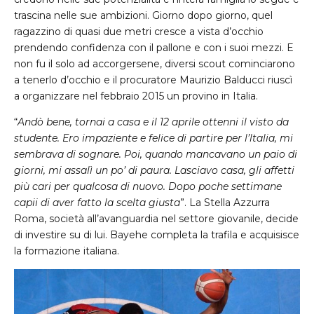
trascina nelle sue ambizioni. Giorno dopo giorno, quel
ragazzino di quasi due metri cresce a vista d’occhio
prendendo confidenza con il pallone e con i suoi mezzi. E
non fu il solo ad accorgersene, diversi scout cominciarono
a tenerlo d’occhio e il procuratore Maurizio Balducci riuscì
a organizzare nel febbraio 2015 un provino in Italia.
“
Andò bene, tornai a casa e il 12 aprile ottenni il visto da
studente. Ero impaziente e felice di partire per l’ltalia, mi
sembrava di sognare. Poi, quando mancavano un paio di
giorni, mi assalì un po’ di paura. Lasciavo casa, gli affetti
più cari per qualcosa di nuovo. Dopo poche settimane
capii di aver fatto la scelta giusta
”. La Stella Azzurra
Roma, società all’avanguardia nel settore giovanile, decide
di investire su di lui. Bayehe completa la trafila e acquisisce
la formazione italiana.