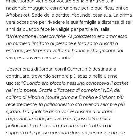
finale. Jordan viene convocato per la prima volta in
nazionale maggiore camerunense per le qualificazioni ad
Afrobasket. Sede delle partite, Yaoundè, casa sua. La prima
vera occasione per rivedere la sua famiglia a distanza di sei
anni da quando fece le valigie per partire in Italia.
“
Un’emozione indescrivibile. Al palazzetto era ammesso
un numero limitato di persone e loro sono riusciti a
entrare: per la prima volta mi hanno visto giocare dal
vivo, ero davvero emozionato
”.
L’esperienza di Jordan con il Camerun è destinata a
continuare, trovando sempre più spazio nelle ultime
uscite: “
Quando ero piccolo nessuno conosceva il basket
nel mio paese. Grazie all’ascesa di campioni NBA del
calibro di Mbah a Moutè prima e Embiid e Siakam più
recentemente, la pallacanestro sta avendo sempre più
spazio. Tra qualche anno vorrei riuscire a aiutare i
ragazzini africani per avere una possibilità nella
pallacanestro che conta. Creare una struttura di
supporto che possa garantire loro un percorso come è