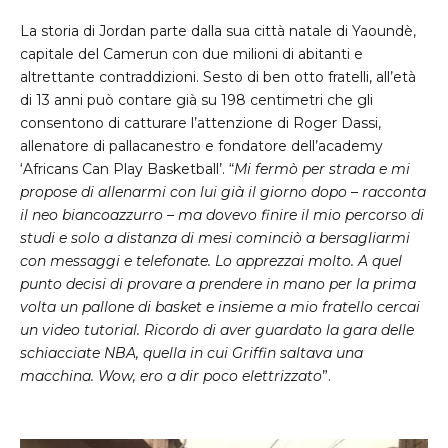
La storia di Jordan parte dalla sua città natale di Yaoundè,
capitale del Camerun con due milioni di abitanti e
altrettante contraddizioni. Sesto di ben otto fratelli, all’età
di 13 anni può contare già su 198 centimetri che gli
consentono di catturare l’attenzione di Roger Dassi,
allenatore di pallacanestro e fondatore dell’academy
‘Africans Can Play Basketball’. “
Mi fermò per strada e mi
propose di allenarmi con lui già il giorno dopo – racconta
il neo biancoazzurro – ma dovevo finire il mio percorso di
studi e solo a distanza di mesi cominciò a bersagliarmi
con messaggi e telefonate. Lo apprezzai molto. A quel
punto decisi di provare a prendere in mano per la prima
volta un pallone di basket e insieme a mio fratello cercai
un video tutorial. Ricordo di aver guardato la gara delle
schiacciate NBA, quella in cui Griffin saltava una
macchina. Wow, ero a dir poco elettrizzato
”.