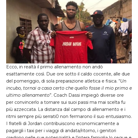
Ecco, in realtà il primo allenamento non andò
esattamente così. Due ore sotto il caldo cocente, alle due
del pomeriggio, di sola preparazione atletica e fisica. “
Un
incubo, tornai a casa certo che quello fosse il mio primo e
ultimo allenamento
”. Coach Dassi impiegò diverse ore
per convincerlo a tornare sui suoi passi ma mai scelta fu
più azzeccata. La distanza dal campo di allenamento e i
ritmi sempre più serrati0 non fermarono il suo entusiasmo.
I fratelli di Jordan contribuiscono economicamente a
pagargli i taxi per i viaggi di andata/ritorno, i genitori
credono nelle sue potenzialità e l’intera famiglia lo segue e