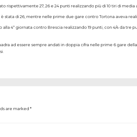
o rispettivamente 27, 26 e 24 punti realizzando più di 10 tiri di media a
è stata di 26, mentre nelle prime due gare contro Tortona aveva reali
alla 4ª giornata contro Brescia realizzando 19 punti, con 4/4 da tre punti
uadra ad essere sempre andati in doppia cifra nelle prime 6 gare della s
i.
lds are marked *