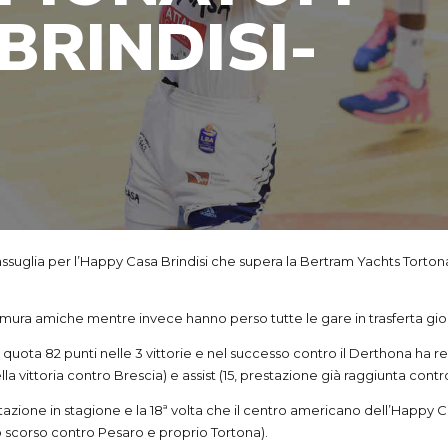
BRINDISI-
assuglia per l’Happy Casa Brindisi che supera la Bertram Yachts Torton
le mura amiche mentre invece hanno perso tutte le gare in trasferta gi
e quota 82 punti nelle 3 vittorie e nel successo contro il Derthona ha 
nella vittoria contro Brescia) e assist (15, prestazione già raggiunta cont
stazione in stagione e la 18ª volta che il centro americano dell’Happy Cas
no scorso contro Pesaro e proprio Tortona).