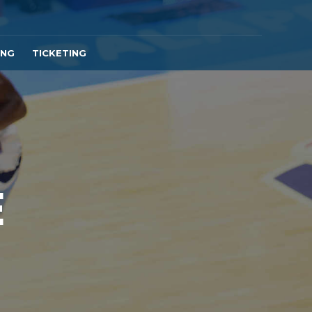
ING
TICKETING
E