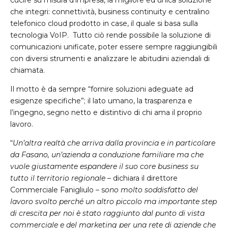
cucire su misura d’impresa, la migliore ed unica soluzione
che integri: connettività, business continuity e centralino
telefonico cloud prodotto in case, il quale si basa sulla
tecnologia VoIP. Tutto ciò rende possibile la soluzione di
comunicazioni unificate, poter essere sempre raggiungibili
con diversi strumenti e analizzare le abitudini aziendali di
chiamata.
Il motto è da sempre “fornire soluzioni adeguate ad
esigenze specifiche”; il lato umano, la trasparenza e
l’ingegno, segno netto e distintivo di chi ama il proprio
lavoro.
“
Un’altra realtà che arriva dalla provincia e in particolare
da Fasano, un’azienda a conduzione familiare ma che
vuole giustamente espandere il suo core business su
tutto il territorio regionale
– dichiara il direttore
Commerciale Fanigliulo – s
ono molto soddisfatto del
lavoro svolto perché un altro piccolo ma importante step
di crescita per noi è stato raggiunto dal punto di vista
commerciale e del marketing per una rete di aziende che