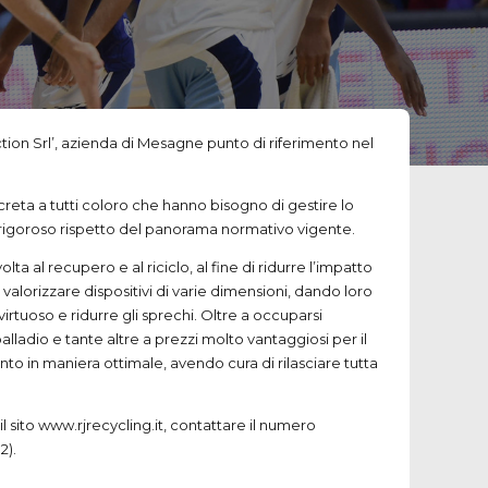
tion Srl’, azienda di Mesagne punto di riferimento nel
reta a tutti coloro che hanno bisogno di gestire lo
el rigoroso rispetto del panorama normativo vigente.
a al recupero e al riciclo, al fine di ridurre l’impatto
 valorizzare dispositivi di varie dimensioni, dando loro
irtuoso e ridurre gli sprechi. Oltre a occuparsi
lladio e tante altre a prezzi molto vantaggiosi per il
mento in maniera ottimale, avendo cura di rilasciare tutta
l sito www.rjrecycling.it, contattare il numero
2).