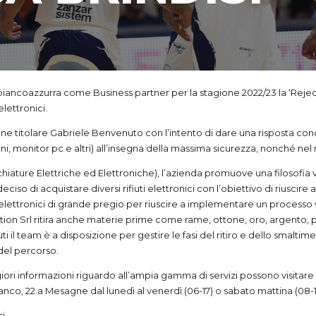
a biancoazzurra come Business partner per la stagione 2022/23 la ‘Rejec
elettronici.
e titolare Gabriele Benvenuto con l’intento di dare una risposta conc
sioni, monitor pc e altri) all’insegna della massima sicurezza, nonché n
iature Elettriche ed Elettroniche), l’azienda promuove una filosofia volt
o di acquistare diversi rifiuti elettronici con l’obiettivo di riuscire a
 elettronici di grande pregio per riuscire a implementare un processo v
ction Srl ritira anche materie prime come rame, ottone, oro, argento, pa
uti il team è a disposizione per gestire le fasi del ritiro e dello smalti
 del percorso.
iori informazioni riguardo all’ampia gamma di servizi possono visitare i
nco, 22 a Mesagne dal lunedì al venerdì (06-17) o sabato mattina (08-1
si