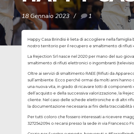
18 Gennaio 2023
1
Happy Casa Brindisi è lieta di accogliere nella famigli
nostro territorio per il recupero e smaltimento di rifiuti 
La Rejection Srl nasce nel 2020 per mano del suo giovan
smaltimento di rifiuti elettronici o ingombranti (televi
Oltre ai servizi di smaltimento RAEE (Rifiuti da Apparecch
sull’ambiente. Ecco perché ormai da molti anni hanno decis
una nuova vita, in grado di ricavare lotti di componenti
dell’acquisto e della successiva valorizzazione, la Reje
cliente. Nel caso delle schede elettroniche e di altri rifi
la documentazione necessaria ai fini della tracciabilità
Per tutti coloro che fossero interessati a ricevere magg
3272542094 o recarsi presso la sede in via Francesco Fra
Grazie per il vostro supporto, benvenuti e #ForzaBrindi