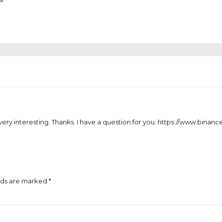
ry interesting. Thanks. I have a question for you.
https://www.binan
lds are marked *