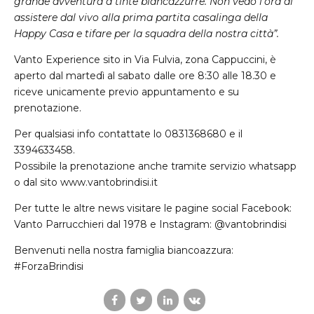
grande avventura a tinte biancazzurre. Non vedo l’ora di
assistere dal vivo alla prima partita casalinga della
Happy Casa e tifare per la squadra della nostra città”.
Vanto Experience sito in Via Fulvia, zona Cappuccini, è
aperto dal martedì al sabato dalle ore 8:30 alle 18.30 e
riceve unicamente previo appuntamento e su
prenotazione.
Per qualsiasi info contattate lo 0831368680 e il
3394633458.
Possibile la prenotazione anche tramite servizio whatsapp
o dal sito www.vantobrindisi.it
Per tutte le altre news visitare le pagine social Facebook:
Vanto Parrucchieri dal 1978 e Instagram: @vantobrindisi
Benvenuti nella nostra famiglia biancoazzura:
#ForzaBrindisi